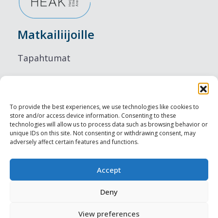
Matkailiijoille
Tapahtumat
Majoitus
Ruokailu
To provide the best experiences, we use technologies like cookies to
store and/or access device information. Consenting to these
Nähtävyydet
technologies will allow us to process data such as browsing behavior or
unique IDs on this site. Not consenting or withdrawing consent, may
adversely affect certain features and functions.
Visit Tallinn
Ammattilaisille
Accept
Deny
Harju-, Rapla- & Läänemaa DMO
View preferences
Muut meistä