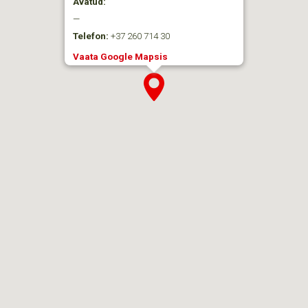
Avatud:
—
Telefon:
+37 260 714 30
Vaata Google Mapsis