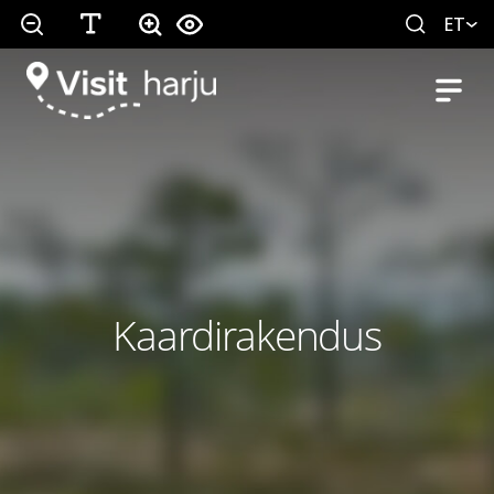
ET
Kaardirakendus