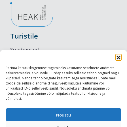
Turistile
Sündmused
Majutus
Parima kasutuskogemuse tagamiseks kasutame seadmete andmete
salvestamiseks ja/või neile juurdepääsuks selliseid tehnoloogiaid nagu
Maitseelamused
küpsised. Nende tehnoloogiate kasutamisega nõustudes lubate meil
töödelda selliseid andmeid nagu veebikasutaja käitumine või
Vaatamisväärsused
unikaalsed ID-d sellel veebisaidil. Nõusoleku andmata jätmine või
nõusoleku tagasivõtmine võib mõjutada teatud funktsioone ja
võimalusi.
Visit Tallinn
Turismiprofessionaalile
Nõustu