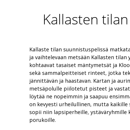
Kallasten tila
Kallaste tilan suunnistuspelissä matkata
ja vaihtelevaan metsään Kallasten tilan 
kohtaavat tasaiset mäntymetsät ja Kloos
sekä sammalpeitteiset rinteet, jotka t
jännittävän ja haastavan. Kartan ja auri
metsäpolulle piilotetut pisteet ja vast
löytää ne nopeimmin ja saapuu ensimm
on kevyesti urheilullinen, mutta kaikille 
sopii niin lapsiperheille, ystäväryhmill
porukoille.