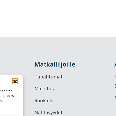
Matkailiijoille
Tapahtumat
Majoitus
re and/or
 to process
Ruokailu
 or
Nähtävyydet