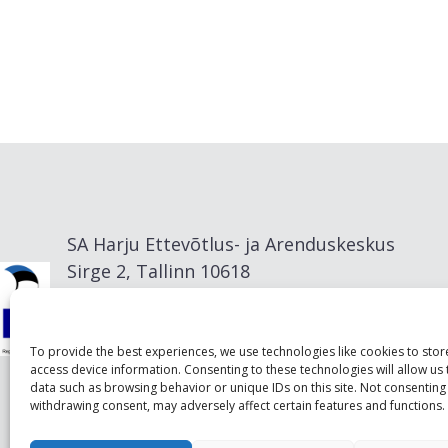
SA Harju Ettevõtlus- ja Arenduskeskus
Sirge 2, Tallinn 10618
info@visitharju.com
To provide the best experiences, we use technologies like cookies to sto
access device information. Consenting to these technologies will allow us
data such as browsing behavior or unique IDs on this site. Not consenting
withdrawing consent, may adversely affect certain features and functions.