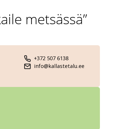
kaile metsässä”
+372 507 6138
info@kallastetalu.ee