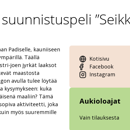
n suunnistuspeli ”Seik
an Padiselle, kauniiseen
ympärillä. Täällä
Kotisivu
tri-joen jyrkät laaksot
Facebook
ekevät maastosta
Instagram
ngon avulla tulee löytää
ata kysymykseen: kuka
äisenä maaliin? Tämä
Aukioloajat
sopiva aktiviteetti, joka
e kuin myös suuremmille
Vain tilauksesta