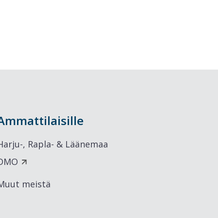
Ammattilaisille
Harju-, Rapla- & Läänemaa
DMO
Muut meistä