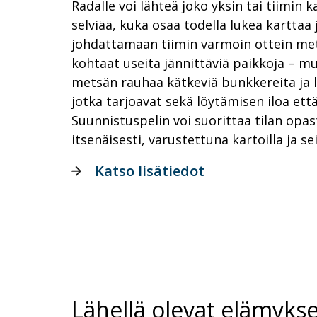
Radalle voi lähteä joko yksin tai tiimin k
selviää, kuka osaa todella lukea karttaa
johdattamaan tiimin varmoin ottein met
kohtaat useita jännittäviä paikkoja – m
metsän rauhaa kätkeviä bunkkereita ja l
jotka tarjoavat sekä löytämisen iloa että
Suunnistuspelin voi suorittaa tilan opast
itsenäisesti, varustettuna kartoilla ja se
Katso lisätiedot
Lähellä olevat elämykse