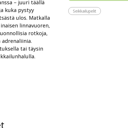
anssa – juuri täällä
 ja kuka pystyy
Seikkailupelit
sästä ulos. Matkalla
uinaisen linnavuoren,
uonnollisia rotkoja,
 adrenaliinia.
uksella tai täysin
ikkailunhalulla.
t