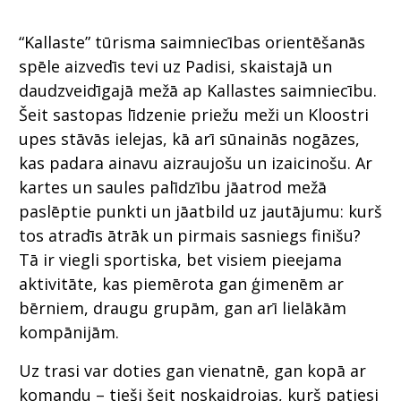
“Kallaste” tūrisma saimniecības orientēšanās
spēle aizvedīs tevi uz Padisi, skaistajā un
daudzveidīgajā mežā ap Kallastes saimniecību.
Šeit sastopas līdzenie priežu meži un Kloostri
upes stāvās ielejas, kā arī sūnainās nogāzes,
kas padara ainavu aizraujošu un izaicinošu. Ar
kartes un saules palīdzību jāatrod mežā
paslēptie punkti un jāatbild uz jautājumu: kurš
tos atradīs ātrāk un pirmais sasniegs finišu?
Tā ir viegli sportiska, bet visiem pieejama
aktivitāte, kas piemērota gan ģimenēm ar
bērniem, draugu grupām, gan arī lielākām
kompānijām.
Uz trasi var doties gan vienatnē, gan kopā ar
komandu – tieši šeit noskaidrojas, kurš patiesi