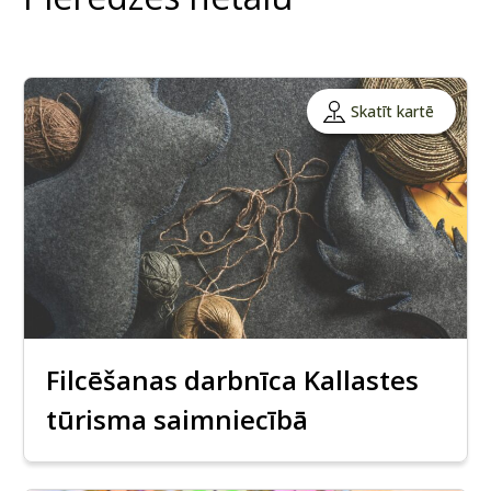
Skatīt kartē
Filcēšanas darbnīca Kallastes
tūrisma saimniecībā