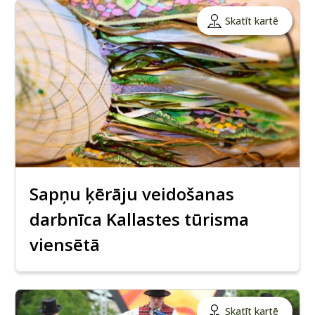
Skatīt kartē
Sapņu ķērāju veidošanas
darbnīca Kallastes tūrisma
viensētā
Skatīt kartē