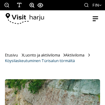
FIN
Etusivu
Luonto ja aktiiviloma
Aktiiviloma
Köysilaskeutuminen Türisalun törmältä