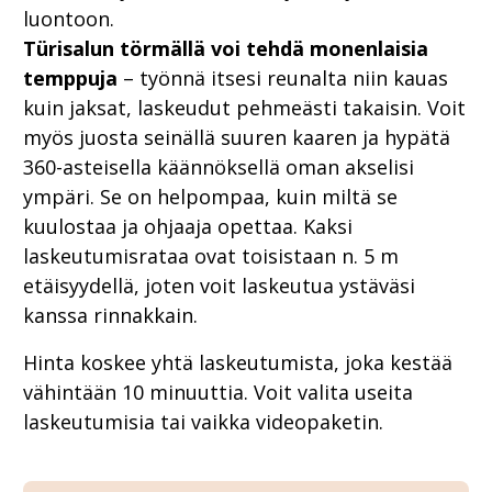
luontoon.
Türisalun törmällä voi tehdä monenlaisia
temppuja
– työnnä itsesi reunalta niin kauas
kuin jaksat, laskeudut pehmeästi takaisin. Voit
myös juosta seinällä suuren kaaren ja hypätä
360-asteisella käännöksellä oman akselisi
ympäri. Se on helpompaa, kuin miltä se
kuulostaa ja ohjaaja opettaa. Kaksi
laskeutumisrataa ovat toisistaan n. 5 m
etäisyydellä, joten voit laskeutua ystäväsi
kanssa rinnakkain.
Hinta koskee yhtä laskeutumista, joka kestää
vähintään 10 minuuttia. Voit valita useita
laskeutumisia tai vaikka videopaketin.