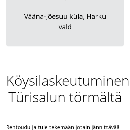
Vääna-Jõesuu küla, Harku
vald
Köysilaskeutuminen
Türisalun törmältä
Rentoudu ja tule tekemään jotain jännittävää