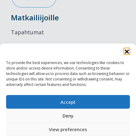
Matkailiijoille
Tapahtumat
Majoitus
Ruokailu
To provide the best experiences, we use technologies like cookies to
store and/or access device information. Consenting to these
Nähtävyydet
technologies will allow us to process data such as browsing behavior or
unique IDs on this site. Not consenting or withdrawing consent, may
adversely affect certain features and functions.
Visit Tallinn
Ammattilaisille
Accept
Deny
Harju-, Rapla- & Läänemaa DMO
View preferences
Muut meistä