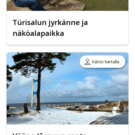
Türisalun jyrkänne ja
näköalapaikka
Katso kartalla