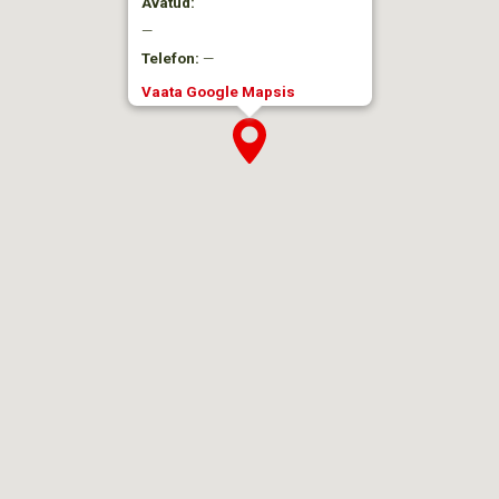
Avatud:
—
Telefon:
—
Vaata Google Mapsis