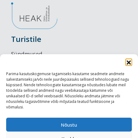
Turistile
Sündmused
Majutus
Parima kasutuskogemuse tagamiseks kasutame seadmete andmete
salvestamiseks ja/või neile juurdepääsuks selliseid tehnoloogiaid nagu
Maitseelamused
küpsised. Nende tehnoloogiate kasutamisega nõustudes lubate meil
töödelda selliseid andmeid nagu veebikasutaja käitumine või
Vaatamisväärsused
unikaalsed ID-d sellel veebisaidil. Nõusoleku andmata jätmine või
nõusoleku tagasivõtmine võib mõjutada teatud funktsioone ja
võimalusi.
Visit Tallinn
Turismiprofessionaalile
Nõustu