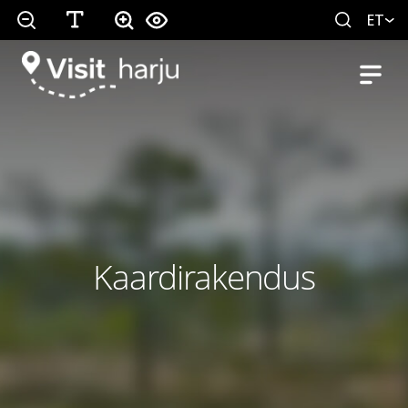
ET
Kaardirakendus