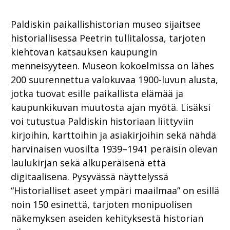
Paldiskin paikallishistorian museo sijaitsee
historiallisessa Peetrin tullitalossa, tarjoten
kiehtovan katsauksen kaupungin
menneisyyteen. Museon kokoelmissa on lähes
200 suurennettua valokuvaa 1900-luvun alusta,
jotka tuovat esille paikallista elämää ja
kaupunkikuvan muutosta ajan myötä. Lisäksi
voi tutustua Paldiskin historiaan liittyviin
kirjoihin, karttoihin ja asiakirjoihin sekä nähdä
harvinaisen vuosilta 1939–1941 peräisin olevan
laulukirjan sekä alkuperäisenä että
digitaalisena. Pysyvässä näyttelyssä
“Historialliset aseet ympäri maailmaa” on esillä
noin 150 esinettä, tarjoten monipuolisen
näkemyksen aseiden kehityksestä historian