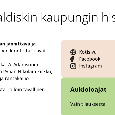
aldiskin kaupungin hi
an jännittävä ja
inen luonto tarjoavat
Kotisivu
Facebook
akka, A. Adamsonin
Instagram
n Pyhän Nikolain kirkko,
a rantakallio.
Aukioloajat
ta, jolloin tavallinen
Vain tilauksesta