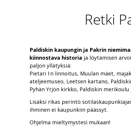
Retki P
Paldiskin kaupungin ja Pakrin niemima
kiinnostava historia
ja löytämisen arvo
paljon yllätyksiä:
Pietari I:n linnoitus, Muulan mäet, maj
ateljeemuseo, Leetsen kartano, Paldiski
Pyhän Yrjön kirkko, Paldiskin merikoulu j
Lisäksi rikas perintö sotilaskaupunkiajas
ihminen ei kaupunkiin päässyt.
Ohjelma mieltymystesi mukaan!