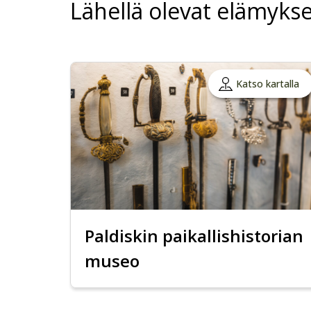
Lähellä olevat elämykse
Katso kartalla
Paldiskin paikallishistorian
museo