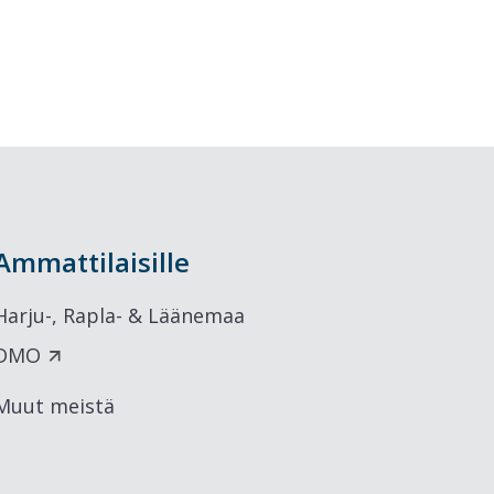
Ammattilaisille
Harju-, Rapla- & Läänemaa
DMO
Muut meistä