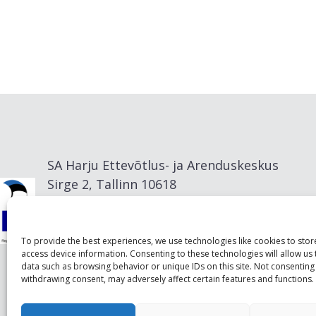
SA Harju Ettevõtlus- ja Arenduskeskus
Sirge 2, Tallinn 10618
info@visitharju.com
To provide the best experiences, we use technologies like cookies to sto
access device information. Consenting to these technologies will allow us
data such as browsing behavior or unique IDs on this site. Not consenting
withdrawing consent, may adversely affect certain features and functions.