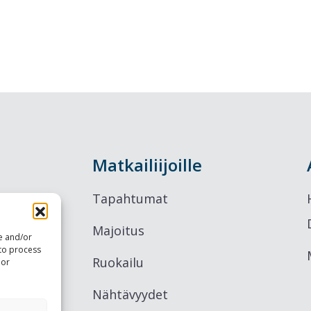
Matkailiijoille
Tapahtumat
Majoitus
re and/or
 to process
Ruokailu
 or
Nähtävyydet