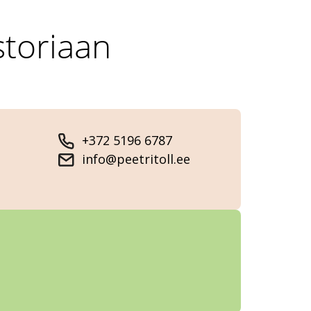
storiaan
+372 5196 6787
info@peetritoll.ee