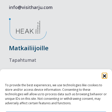
info@visitharju.com
Matkailiijoille
Tapahtumat
Majoitus
Ruokailu
To provide the best experiences, we use technologies like cookies to
store and/or access device information. Consenting to these
Nähtävyydet
technologies will allow us to process data such as browsing behavior or
unique IDs on this site. Not consenting or withdrawing consent, may
adversely affect certain features and functions.
Visit Tallinn