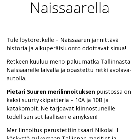
Naissaarella
Tule löytöretkelle – Naissaaren jännittävä
historia ja alkuperäisluonto odottavat sinua!
Retkeen kuuluu meno-paluumatka Tallinnasta
Naissaarelle laivalla ja opastettu retki avolava-
autolla.
Pietari Suuren merilinnoituksen
puistossa on
kaksi suurtykkipatteria – 10A ja 10B ja
katakombit. Ne tarjoavat kiinnostuneille
todellisen sotilaallisen elämyksen!
Merilinnoitus perustettiin tsaari Nikolai II
käskystä sulkemaan Tallinnan meritiet ja