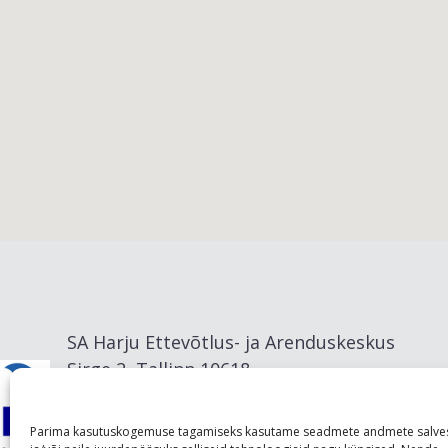
Viimsi vald
SA Harju Ettevõtlus- ja Arenduskeskus
Sirge 2, Tallinn 10618
info@visitharju.com
Parima kasutuskogemuse tagamiseks kasutame seadmete andmete salve