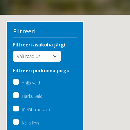
Filtreeri
Filtreeri asukoha järgi:
Filtreeri piirkonna järgi:
Anija vald
Harku vald
Jõelähtme vald
Keila linn