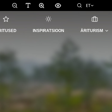
ET
RITUSED
INSPIRATSIOON
ÄRITURISM