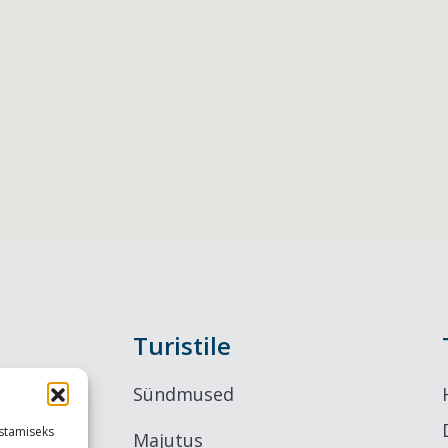
Turistile
Sündmused
stamiseks
Majutus