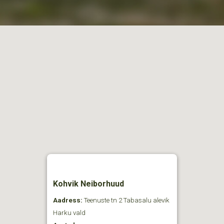
Kohvik Neiborhuud
Aadress:
Teenuste tn 2 Tabasalu alevik
Harku vald