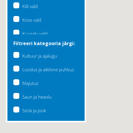
Kiili vald
Kose vald
Kuusalu vald
Filtreeri kategooria järgi:
Lääne-Harju vald
Kultuur ja ajalugu
Loksa linn
Loodus ja aktiivne puhkus
Maardu linn
Majutus
Raasiku vald
Saun ja heaolu
Rae vald
Söök ja jook
Saku vald
Saue vald