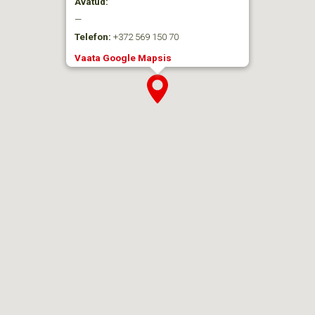
Avatud:
—
Telefon:
+372 569 150 70
Vaata Google Mapsis