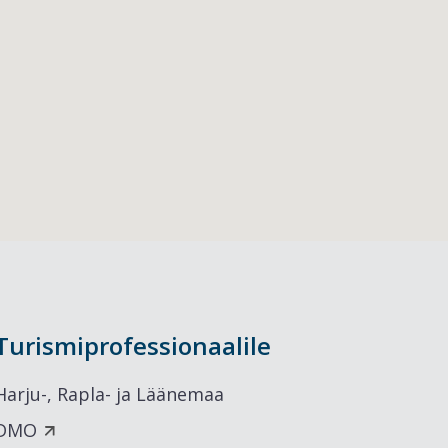
Turismiprofessionaalile
Harju-, Rapla- ja Läänemaa
DMO