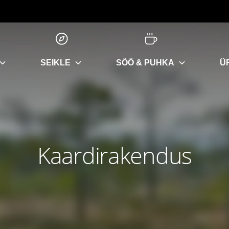
SEIKLE
SÖÖ & PUHKA
Ü
Kaardirakendus