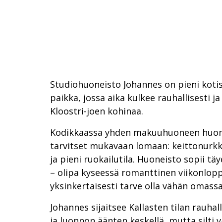
Studiohuoneisto Johannes on pieni koti
paikka, jossa aika kulkee rauhallisesti ja 
Kloostri-joen kohinaa.
Kodikkaassa yhden makuuhuoneen huone
tarvitset mukavaan lomaan: keittonurkkau
ja pieni ruokailutila. Huoneisto sopii täy
– olipa kyseessä romanttinen viikonlop
yksinkertaisesti tarve olla vähän omass
Johannes sijaitsee Kallasten tilan rauhall
ja luonnon äänten keskellä, mutta silti 