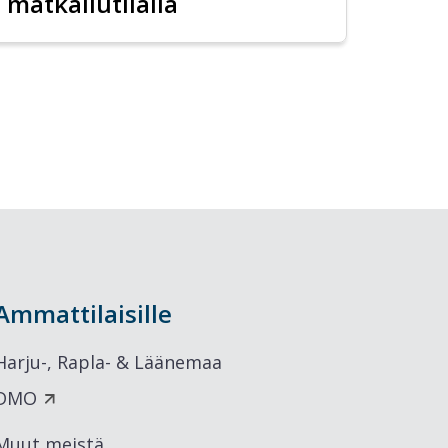
matkailutilalla
Ammattilaisille
Harju-, Rapla- & Läänemaa
DMO
Muut meistä