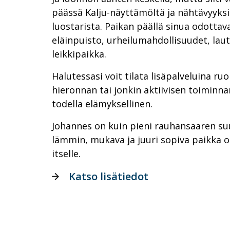
päässä Kalju-näyttämöltä ja nähtävyyks
luostarista. Paikan päällä sinua odotta
eläinpuisto, urheilumahdollisuudet, laut
leikkipaikka.
Halutessasi voit tilata lisäpalveluina ru
hieronnan tai jonkin aktiivisen toiminnan
todella elämyksellinen.
Johannes on kuin pieni rauhansaaren su
lämmin, mukava ja juuri sopiva paikka o
itselle.
Katso lisätiedot