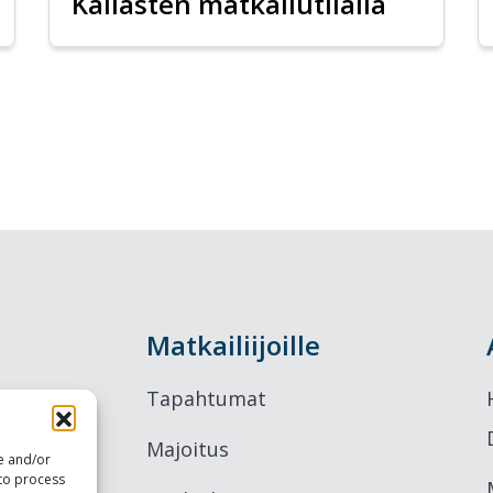
Kallasten matkailutilalla
Matkailiijoille
Tapahtumat
Majoitus
re and/or
 to process