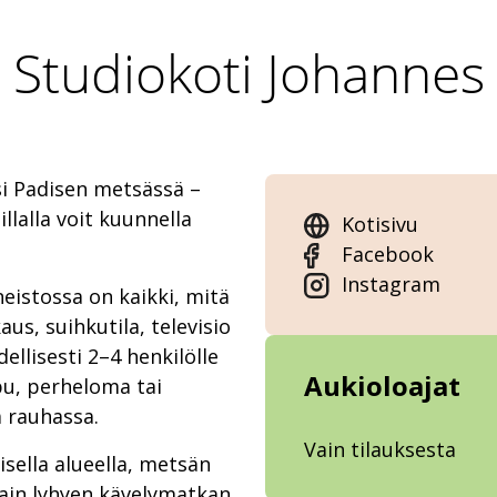
Studiokoti Johannes
si Padisen metsässä –
illalla voit kuunnella
Kotisivu
Facebook
Instagram
istossa on kaikki, mitä
s, suihkutila, televisio
dellisesti 2–4 henkilölle
Aukioloajat
pu, perheloma tai
a rauhassa.
Vain tilauksesta
isella alueella, metsän
vain lyhyen kävelymatkan