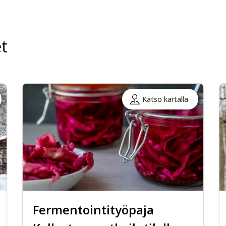
t
Katso kartalla
Fermentointityöpaja