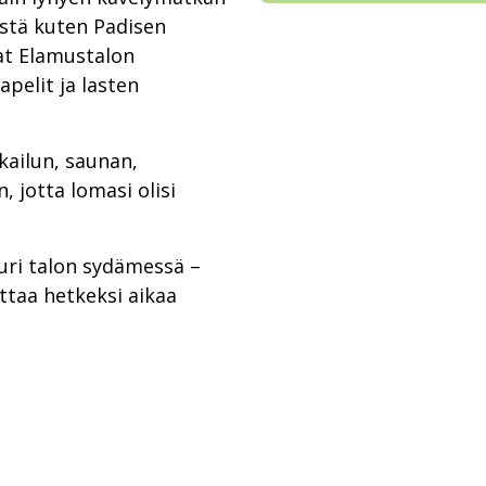
istä kuten Padisen
vat Elamustalon
apelit ja lasten
okailun, saunan,
, jotta lomasi olisi
uri talon sydämessä –
ttaa hetkeksi aikaa