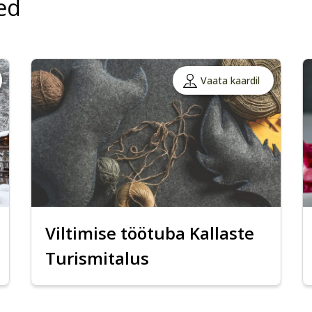
ed
Vaata kaardil
Viltimise töötuba Kallaste
Turismitalus