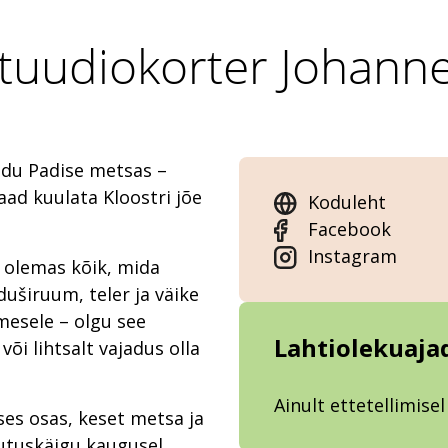
tuudiokorter Johann
odu Padise metsas –
saad kuulata Kloostri jõe
Koduleht
Facebook
Instagram
 olemas kõik, mida
uširuum, teler ja väike
imesele – olgu see
Lahtiolekuaja
õi lihtsalt vajadus olla
Ainult ettetellimisel
ses osas, keset metsa ja
alutuskäigu kaugusel