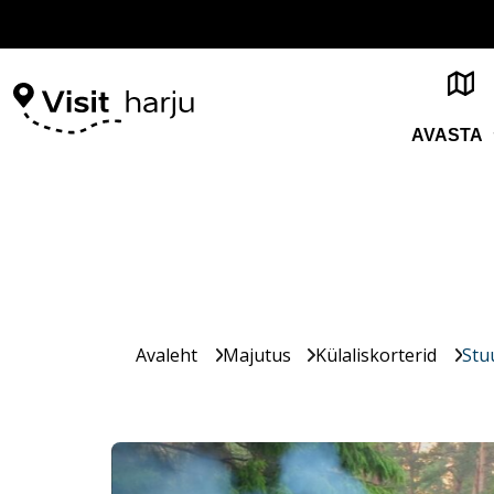
AVASTA
Avaleht
Majutus
Külaliskorterid
Stu