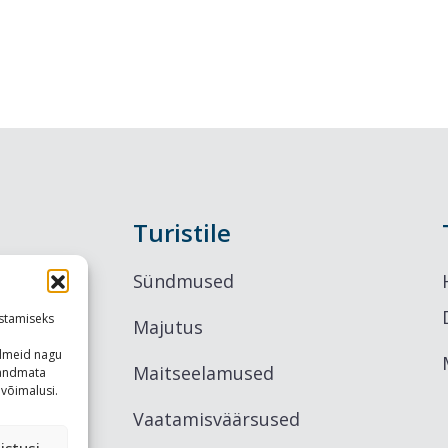
Turistile
Sündmused
stamiseks
Majutus
ndmeid nagu
Maitseelamused
u andmata
võimalusi.
Vaatamisväärsused
istusi