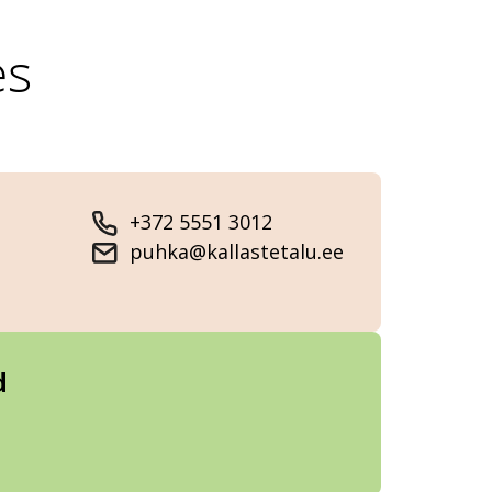
es
+372 5551 3012
puhka@kallastetalu.ee
d