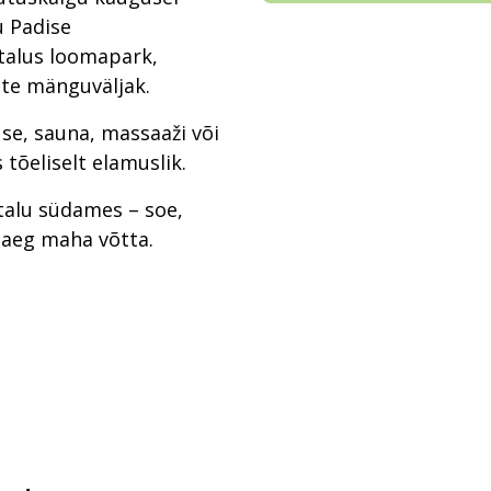
u Padise
talus loomapark,
ste mänguväljak.
use, sauna, massaaži või
tõeliselt elamuslik.
talu südames – soe,
 aeg maha võtta.