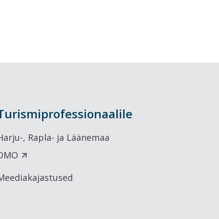
Turismiprofessionaalile
Harju-, Rapla- ja Läänemaa
DMO
Meediakajastused