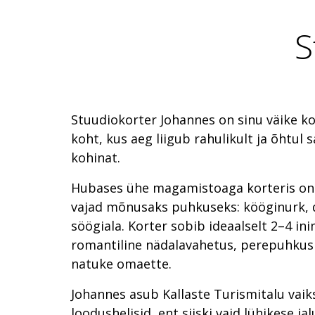
S
Stuudiokorter Johannes on sinu väike k
koht, kus aeg liigub rahulikult ja õhtul 
kohinat.
Hubases ühe magamistoaga korteris on
vajad mõnusaks puhkuseks: kööginurk, d
söögiala. Korter sobib ideaalselt 2–4 in
romantiline nädalavahetus, perepuhkus v
natuke omaette.
Johannes asub Kallaste Turismitalu vaik
loodushelisid, ent siiski vaid lühikese j