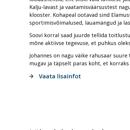
Kalju-lavast ja vaatamisväärsustest nag
klooster. Kohapeal ootavad sind Elamus
sportimisvõimalused, lauamängud ja la
Soovi korral saad juurde tellida toitlust
mõne aktiivse tegevuse, et puhkus oleks 
Johannes on nagu väike rahusaar suure 
mugav ja täpselt paras koht, et korraks
Vaata lisainfot