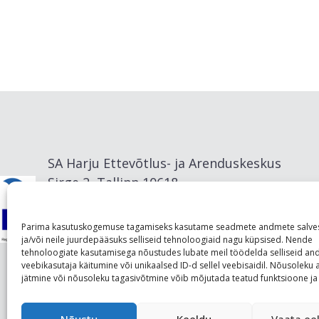
SA Harju Ettevõtlus- ja Arenduskeskus
Sirge 2, Tallinn 10618
info@visitharju.com
Parima kasutuskogemuse tagamiseks kasutame seadmete andmete salve
ja/või neile juurdepääsuks selliseid tehnoloogiaid nagu küpsised. Nende
tehnoloogiate kasutamisega nõustudes lubate meil töödelda selliseid a
veebikasutaja käitumine või unikaalsed ID-d sellel veebisaidil. Nõusolek
jätmine või nõusoleku tagasivõtmine võib mõjutada teatud funktsioone ja 
Nõustu
Keeldu
Vaata eel