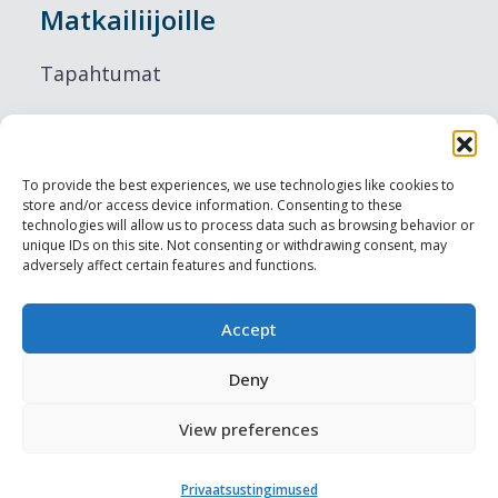
Matkailiijoille
Tapahtumat
Majoitus
Ruokailu
To provide the best experiences, we use technologies like cookies to
store and/or access device information. Consenting to these
Nähtävyydet
technologies will allow us to process data such as browsing behavior or
unique IDs on this site. Not consenting or withdrawing consent, may
adversely affect certain features and functions.
Visit Tallinn
Ammattilaisille
Accept
Deny
Harju-, Rapla- & Läänemaa DMO
View preferences
Muut meistä
Privaatsustingimused