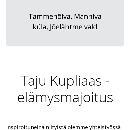
Tammenõlva, Manniva
küla, Jõelähtme vald
Taju Kupliaas -
elämysmajoitus
Inspiroituneina niityistä olemme yhteistyössä