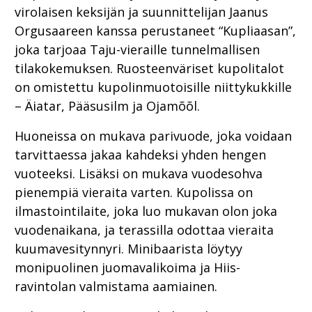
virolaisen keksijän ja suunnittelijan Jaanus
Orgusaareen kanssa perustaneet “Kupliaasan”,
joka tarjoaa Taju-vieraille tunnelmallisen
tilakokemuksen. Ruosteenväriset kupolitalot
on omistettu kupolinmuotoisille niittykukkille
– Äiatar, Pääsusilm ja Ojamõõl.
Huoneissa on mukava parivuode, joka voidaan
tarvittaessa jakaa kahdeksi yhden hengen
vuoteeksi. Lisäksi on mukava vuodesohva
pienempiä vieraita varten. Kupolissa on
ilmastointilaite, joka luo mukavan olon joka
vuodenaikana, ja terassilla odottaa vieraita
kuumavesitynnyri. Minibaarista löytyy
monipuolinen juomavalikoima ja Hiis-
ravintolan valmistama aamiainen.