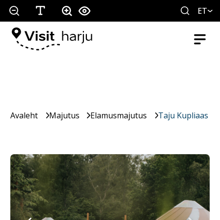
ET
Avaleht
Majutus
Elamusmajutus
Taju Kupliaas