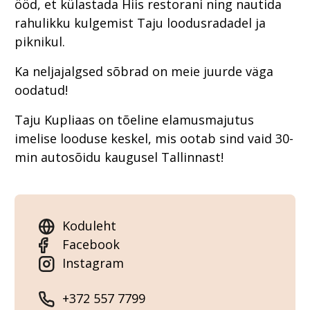
ööd, et külastada Hiis restorani ning nautida
rahulikku kulgemist Taju loodusradadel ja
piknikul.
Ka neljajalgsed sõbrad on meie juurde väga
oodatud!
Taju Kupliaas on tõeline elamusmajutus
imelise looduse keskel, mis ootab sind vaid 30-
min autosõidu kaugusel Tallinnast!
Koduleht
Facebook
Instagram
+372 557 7799