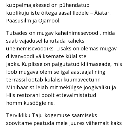
kuppelmajakesed on pühendatud
kuplikujuliste õitega aasalilledele – Äiatar,
Pääsusilm ja Ojamõõl.
Tubades on mugav kaheinimesevoodi, mida
saab vajadusel lahutada kaheks
üheinemisevoodiks. Lisaks on olemas mugav
diivanvoodi väiksemate külaliste
jaoks. Kuplisse on paigutatud kliimaseade, mis
loob mugava olemise igal aastaajal ning
terrassil ootab külalisi kuumaveetünn.
Minibaarist leiab mitmekülgse joogivaliku ja
Hiis restorani poolt ettevalmistatud
hommikusöögieine.
Tervikliku Taju kogemuse saamiseks
soovitame peatuda meie juures vähemalt kaks