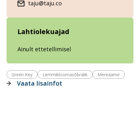
taju@taju.co
Lahtiolekuajad
Ainult ettetellimisel
Green Key
Lemmikloomasõbralik
Mereäärne
Vaata lisainfot