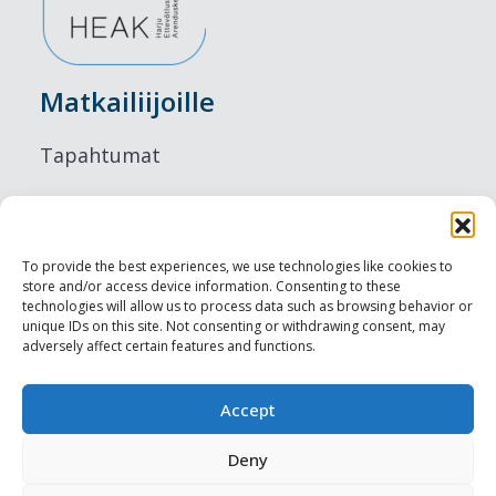
Matkailiijoille
Tapahtumat
Majoitus
Ruokailu
To provide the best experiences, we use technologies like cookies to
store and/or access device information. Consenting to these
Nähtävyydet
technologies will allow us to process data such as browsing behavior or
unique IDs on this site. Not consenting or withdrawing consent, may
adversely affect certain features and functions.
Visit Tallinn
Ammattilaisille
Accept
Deny
Harju-, Rapla- & Läänemaa DMO