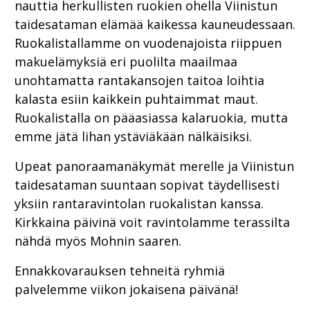
nauttia herkullisten ruokien ohella Viinistun
taidesataman elämää kaikessa kauneudessaan.
Ruokalistallamme on vuodenajoista riippuen
makuelämyksiä eri puolilta maailmaa
unohtamatta rantakansojen taitoa loihtia
kalasta esiin kaikkein puhtaimmat maut.
Ruokalistalla on pääasiassa kalaruokia, mutta
emme jätä lihan ystäviäkään nälkäisiksi.
Upeat panoraamanäkymät merelle ja Viinistun
taidesataman suuntaan sopivat täydellisesti
yksiin rantaravintolan ruokalistan kanssa.
Kirkkaina päivinä voit ravintolamme terassilta
nähdä myös Mohnin saaren.
Ennakkovarauksen tehneitä ryhmiä
palvelemme viikon jokaisena päivänä!