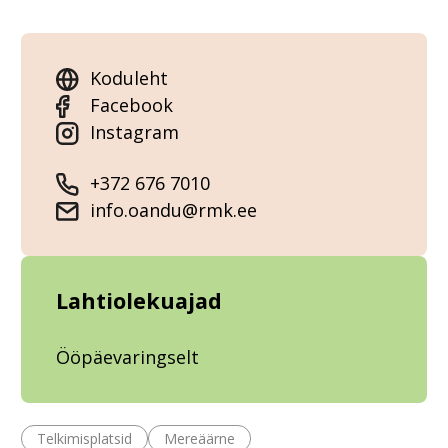
Koduleht
Facebook
Instagram
+372 676 7010
info.oandu@rmk.ee
Lahtiolekuajad
Ööpäevaringselt
Telkimisplatsid
Mereäärne