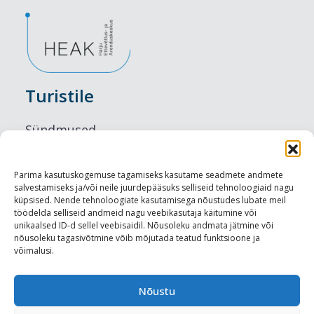
Turistile
Sündmused
Majutus
Parima kasutuskogemuse tagamiseks kasutame seadmete andmete
salvestamiseks ja/või neile juurdepääsuks selliseid tehnoloogiaid nagu
Maitseelamused
küpsised. Nende tehnoloogiate kasutamisega nõustudes lubate meil
töödelda selliseid andmeid nagu veebikasutaja käitumine või
Vaatamisväärsused
unikaalsed ID-d sellel veebisaidil. Nõusoleku andmata jätmine või
nõusoleku tagasivõtmine võib mõjutada teatud funktsioone ja
võimalusi.
Visit Tallinn
Turismiprofessionaalile
Nõustu