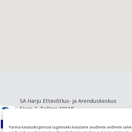
Viimsi vald
SA Harju Ettevõtlus- ja Arenduskeskus
Sirge 2, Tallinn 10618
info@visitharju.com
Parima kasutuskogemuse tagamiseks kasutame seadmete andmete salve