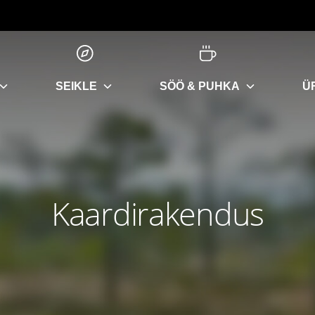
SEIKLE
SÖÖ & PUHKA
Ü
Kaardirakendus