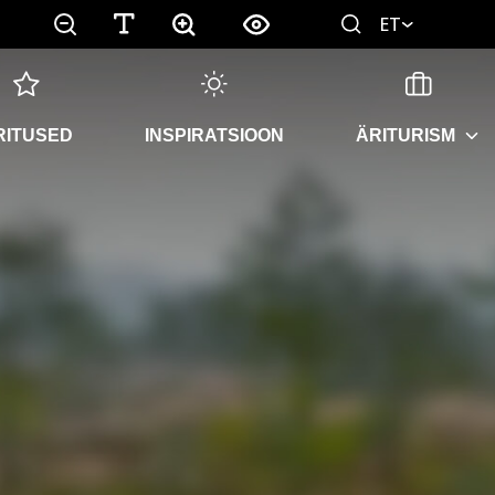
ET
RITUSED
INSPIRATSIOON
ÄRITURISM