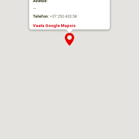
Avatud:
—
Telefon:
+37 250 433 58
Vaata Google Mapsis