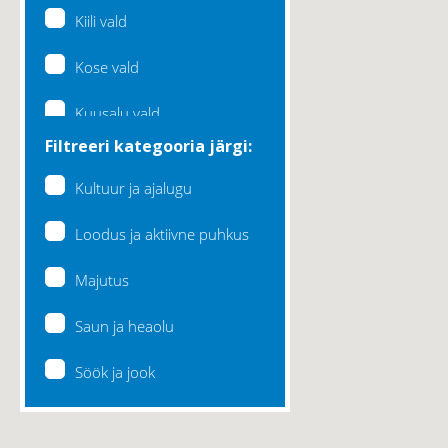
Kiili vald
Kose vald
Kuusalu vald
Filtreeri kategooria järgi:
Lääne-Harju vald
Kultuur ja ajalugu
Loksa linn
Loodus ja aktiivne puhkus
Maardu linn
Majutus
Raasiku vald
Saun ja heaolu
Rae vald
Söök ja jook
Saku vald
Saue vald