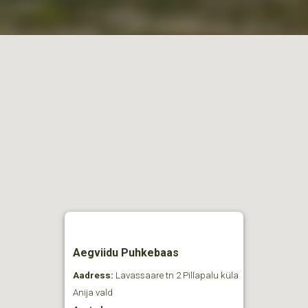
Aegviidu Puhkebaas
Aadress:
Lavassaare tn 2 Pillapalu küla
Anija vald