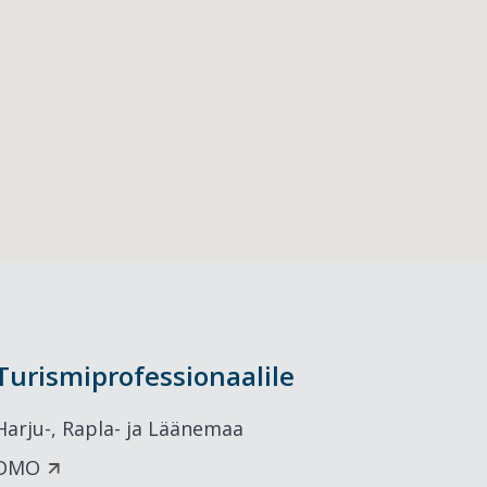
Turismiprofessionaalile
Harju-, Rapla- ja Läänemaa
DMO