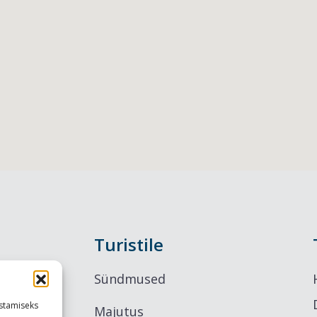
Turistile
Sündmused
stamiseks
Majutus