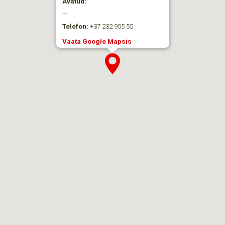
Avatud:
—
Telefon:
+37 232 955 55
Vaata Google Mapsis