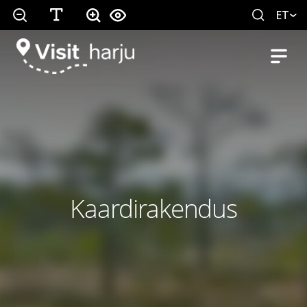
ET
Kaardirakendus