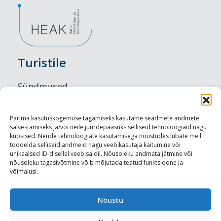
Turistile
Sündmused
Majutus
Parima kasutuskogemuse tagamiseks kasutame seadmete andmete
salvestamiseks ja/või neile juurdepääsuks selliseid tehnoloogiaid nagu
Maitseelamused
küpsised. Nende tehnoloogiate kasutamisega nõustudes lubate meil
töödelda selliseid andmeid nagu veebikasutaja käitumine või
Vaatamisväärsused
unikaalsed ID-d sellel veebisaidil. Nõusoleku andmata jätmine või
nõusoleku tagasivõtmine võib mõjutada teatud funktsioone ja
võimalusi.
Visit Tallinn
Turismiprofessionaalile
Nõustu