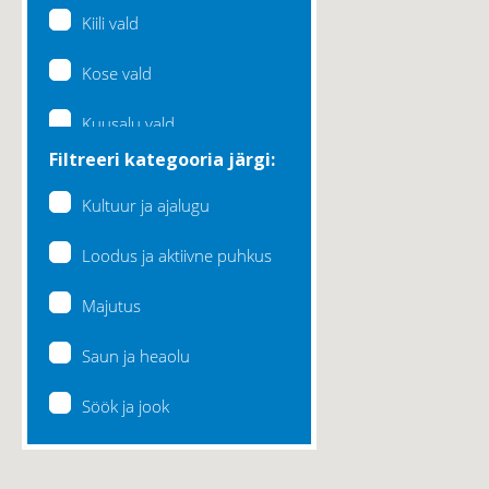
Kiili vald
Kose vald
Kuusalu vald
Filtreeri kategooria järgi:
Lääne-Harju vald
Kultuur ja ajalugu
Loksa linn
Loodus ja aktiivne puhkus
Maardu linn
Majutus
Raasiku vald
Saun ja heaolu
Rae vald
Söök ja jook
Saku vald
Saue vald