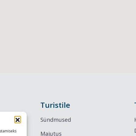
Turistile
Sündmused
stamiseks
Majutus