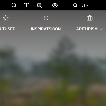
ET
RITUSED
INSPIRATSIOON
ÄRITURISM