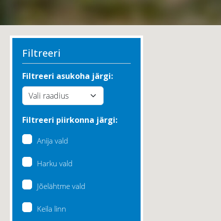
Filtreeri
Filtreeri asukoha järgi:
Filtreeri piirkonna järgi:
Anija vald
Harku vald
Jõelähtme vald
Keila linn