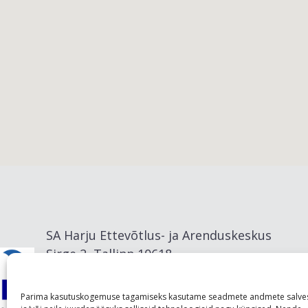
Viimsi vald
SA Harju Ettevõtlus- ja Arenduskeskus
Sirge 2, Tallinn 10618
info@visitharju.com
Parima kasutuskogemuse tagamiseks kasutame seadmete andmete salve