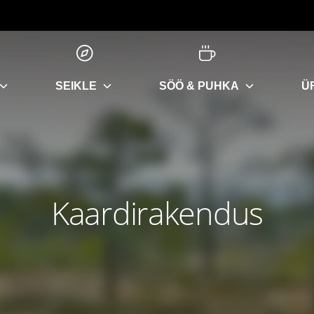
SEIKLE
SÖÖ & PUHKA
Ü
Kaardirakendus