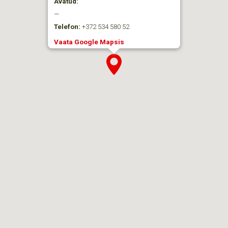
Avatud:
—
Telefon:
+372 534 580 52
Vaata Google Mapsis