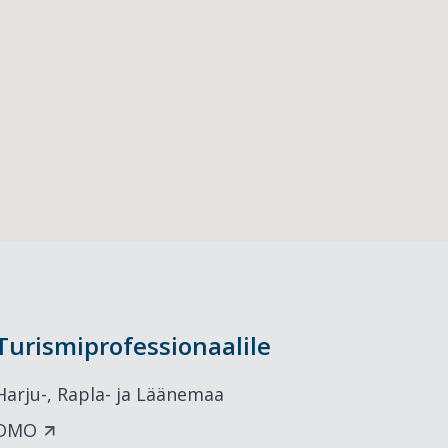
Turismiprofessionaalile
Harju-, Rapla- ja Läänemaa
DMO