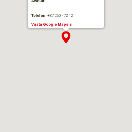
Avatud:
—
Telefon:
+37 260 472 12
Vaata Google Mapsis