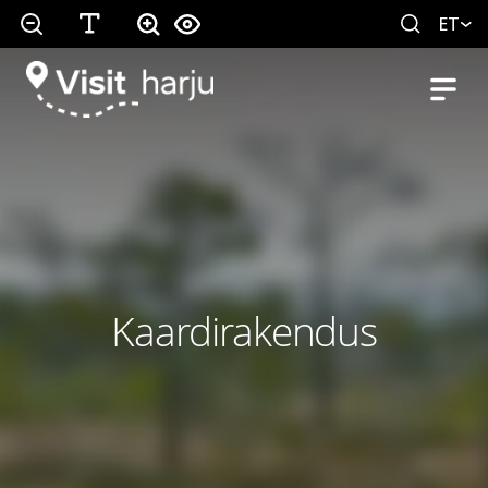
ET
Kaardirakendus