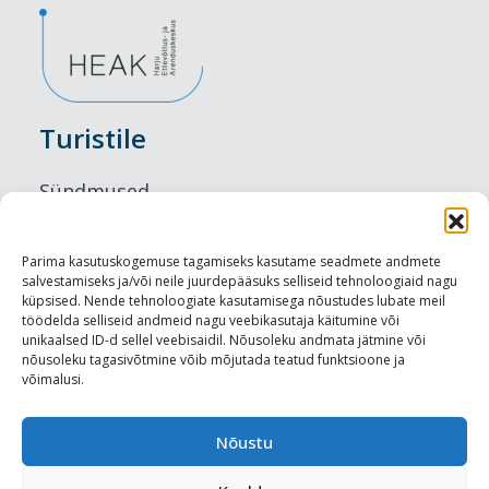
Turistile
Sündmused
Majutus
Parima kasutuskogemuse tagamiseks kasutame seadmete andmete
salvestamiseks ja/või neile juurdepääsuks selliseid tehnoloogiaid nagu
Maitseelamused
küpsised. Nende tehnoloogiate kasutamisega nõustudes lubate meil
töödelda selliseid andmeid nagu veebikasutaja käitumine või
Vaatamisväärsused
unikaalsed ID-d sellel veebisaidil. Nõusoleku andmata jätmine või
nõusoleku tagasivõtmine võib mõjutada teatud funktsioone ja
võimalusi.
Visit Tallinn
Turismiprofessionaalile
Nõustu