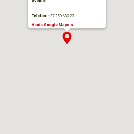
Avatud:
—
Telefon:
+37 250 633 23
Vaata Google Mapsis