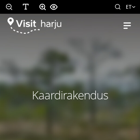
ET
Kaardirakendus