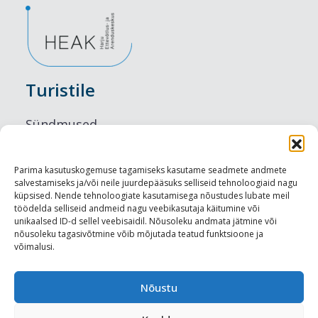
Turistile
Sündmused
Majutus
Parima kasutuskogemuse tagamiseks kasutame seadmete andmete
salvestamiseks ja/või neile juurdepääsuks selliseid tehnoloogiaid nagu
Maitseelamused
küpsised. Nende tehnoloogiate kasutamisega nõustudes lubate meil
töödelda selliseid andmeid nagu veebikasutaja käitumine või
Vaatamisväärsused
unikaalsed ID-d sellel veebisaidil. Nõusoleku andmata jätmine või
nõusoleku tagasivõtmine võib mõjutada teatud funktsioone ja
võimalusi.
Visit Tallinn
Turismiprofessionaalile
Nõustu