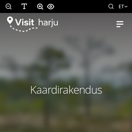
ET
Kaardirakendus