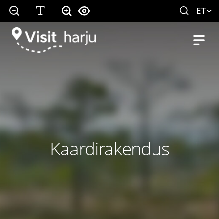
ET
Kaardirakendus