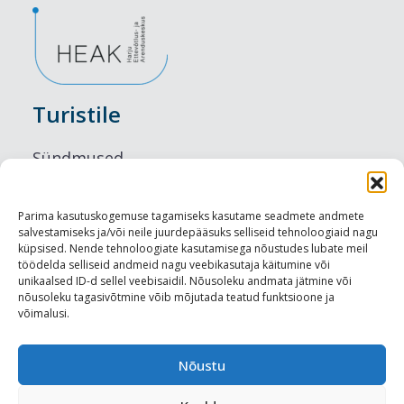
Turistile
Sündmused
Majutus
Parima kasutuskogemuse tagamiseks kasutame seadmete andmete
salvestamiseks ja/või neile juurdepääsuks selliseid tehnoloogiaid nagu
Maitseelamused
küpsised. Nende tehnoloogiate kasutamisega nõustudes lubate meil
töödelda selliseid andmeid nagu veebikasutaja käitumine või
Vaatamisväärsused
unikaalsed ID-d sellel veebisaidil. Nõusoleku andmata jätmine või
nõusoleku tagasivõtmine võib mõjutada teatud funktsioone ja
võimalusi.
Visit Tallinn
Turismiprofessionaalile
Nõustu