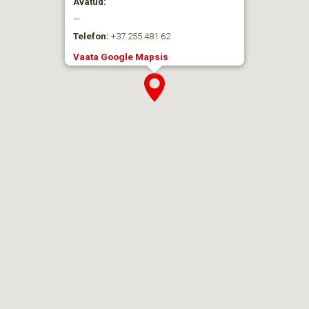
Avatud:
—
Telefon:
+37 255 481 62
Vaata Google Mapsis