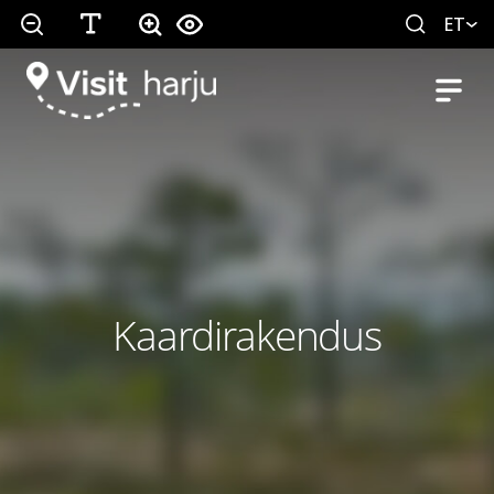
ET
Kaardirakendus