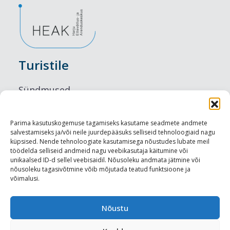
Turistile
Sündmused
Majutus
Parima kasutuskogemuse tagamiseks kasutame seadmete andmete
salvestamiseks ja/või neile juurdepääsuks selliseid tehnoloogiaid nagu
Maitseelamused
küpsised. Nende tehnoloogiate kasutamisega nõustudes lubate meil
töödelda selliseid andmeid nagu veebikasutaja käitumine või
Vaatamisväärsused
unikaalsed ID-d sellel veebisaidil. Nõusoleku andmata jätmine või
nõusoleku tagasivõtmine võib mõjutada teatud funktsioone ja
võimalusi.
Visit Tallinn
Turismiprofessionaalile
Nõustu