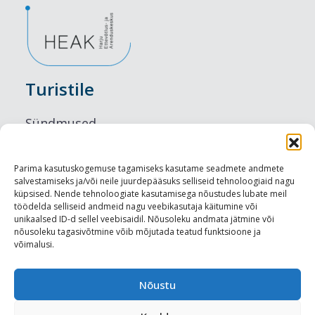
Turistile
Sündmused
Majutus
Parima kasutuskogemuse tagamiseks kasutame seadmete andmete
salvestamiseks ja/või neile juurdepääsuks selliseid tehnoloogiaid nagu
Maitseelamused
küpsised. Nende tehnoloogiate kasutamisega nõustudes lubate meil
töödelda selliseid andmeid nagu veebikasutaja käitumine või
Vaatamisväärsused
unikaalsed ID-d sellel veebisaidil. Nõusoleku andmata jätmine või
nõusoleku tagasivõtmine võib mõjutada teatud funktsioone ja
võimalusi.
Visit Tallinn
Turismiprofessionaalile
Nõustu