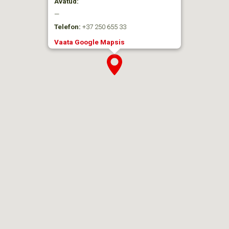
Avatud:
—
Telefon:
+37 250 655 33
Vaata Google Mapsis