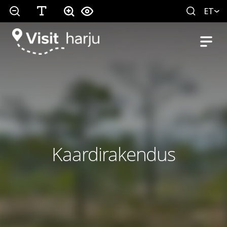
ET
Kaardirakendus