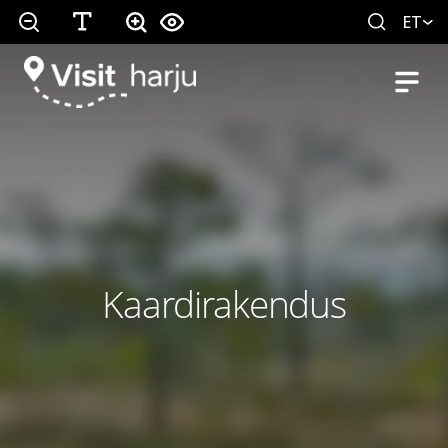
ET
Kaardirakendus