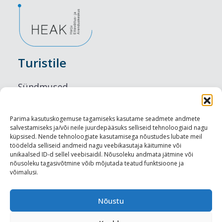
Turistile
Sündmused
Majutus
Parima kasutuskogemuse tagamiseks kasutame seadmete andmete
salvestamiseks ja/või neile juurdepääsuks selliseid tehnoloogiaid nagu
Maitseelamused
küpsised. Nende tehnoloogiate kasutamisega nõustudes lubate meil
töödelda selliseid andmeid nagu veebikasutaja käitumine või
Vaatamisväärsused
unikaalsed ID-d sellel veebisaidil. Nõusoleku andmata jätmine või
nõusoleku tagasivõtmine võib mõjutada teatud funktsioone ja
võimalusi.
Visit Tallinn
Turismiprofessionaalile
Nõustu