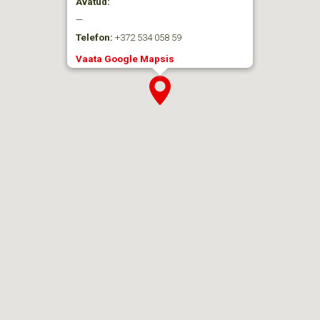
Avatud:
—
Telefon:
+372 534 058 59
Vaata Google Mapsis