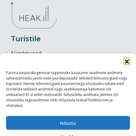
Turistile
Sündmused
Majutus
Parima kasutuskogemuse tagamiseks kasutame seadmete andmete
salvestamiseks ja/või neile juurdepääsuks selliseid tehnoloogiaid nagu
Maitseelamused
küpsised. Nende tehnoloogiate kasutamisega nõustudes lubate meil
töödelda selliseid andmeid nagu veebikasutaja käitumine või
Vaatamisväärsused
unikaalsed ID-d sellel veebisaidil. Nõusoleku andmata jätmine või
nõusoleku tagasivõtmine võib mõjutada teatud funktsioone ja
võimalusi.
Visit Tallinn
Turismiprofessionaalile
Nõustu