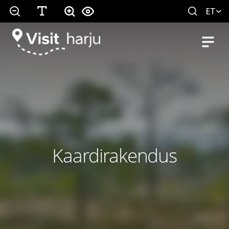
ET
Kaardirakendus