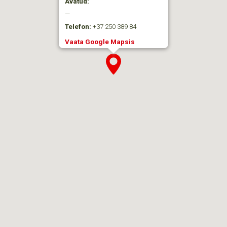
Avatud:
—
Telefon:
+37 250 389 84
Vaata Google Mapsis