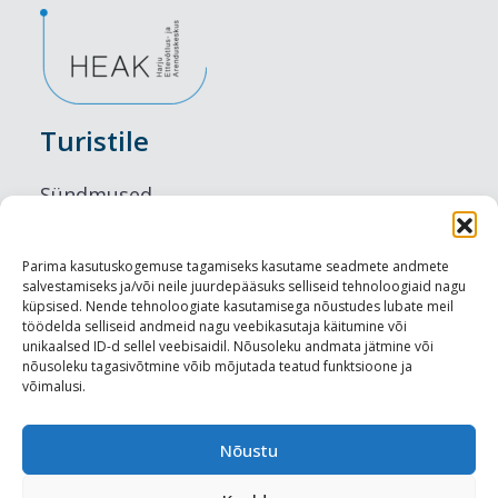
Turistile
Sündmused
Majutus
Parima kasutuskogemuse tagamiseks kasutame seadmete andmete
salvestamiseks ja/või neile juurdepääsuks selliseid tehnoloogiaid nagu
Maitseelamused
küpsised. Nende tehnoloogiate kasutamisega nõustudes lubate meil
töödelda selliseid andmeid nagu veebikasutaja käitumine või
Vaatamisväärsused
unikaalsed ID-d sellel veebisaidil. Nõusoleku andmata jätmine või
nõusoleku tagasivõtmine võib mõjutada teatud funktsioone ja
võimalusi.
Visit Tallinn
Turismiprofessionaalile
Nõustu