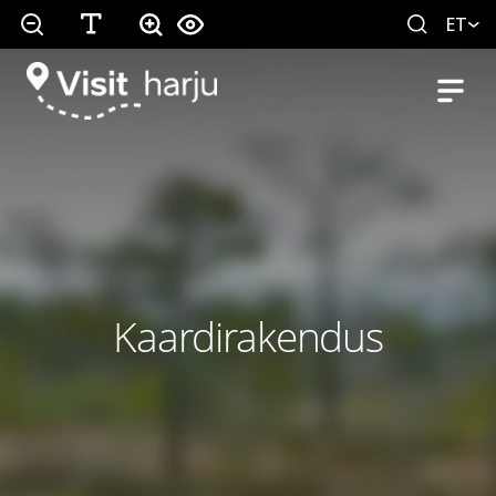
ET
Kaardirakendus