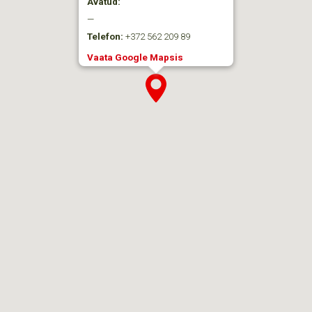
Avatud:
—
Telefon:
+372 562 209 89
Vaata Google Mapsis