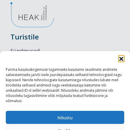
Turistile
Sündmused
Majutus
Parima kasutuskogemuse tagamiseks kasutame seadmete andmete
salvestamiseks ja/või neile juurdepääsuks selliseid tehnoloogiaid nagu
Maitseelamused
küpsised. Nende tehnoloogiate kasutamisega nõustudes lubate meil
töödelda selliseid andmeid nagu veebikasutaja käitumine või
Vaatamisväärsused
unikaalsed ID-d sellel veebisaidil. Nõusoleku andmata jätmine või
nõusoleku tagasivõtmine võib mõjutada teatud funktsioone ja
võimalusi.
Visit Tallinn
Turismiprofessionaalile
Nõustu