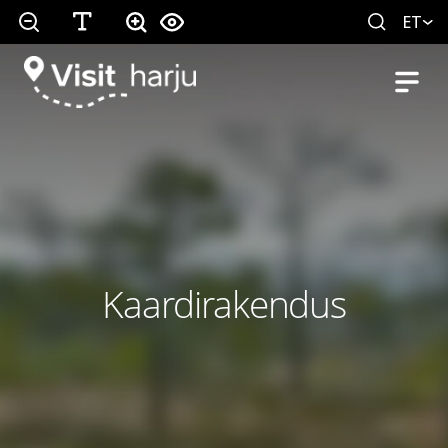
ET
Kaardirakendus