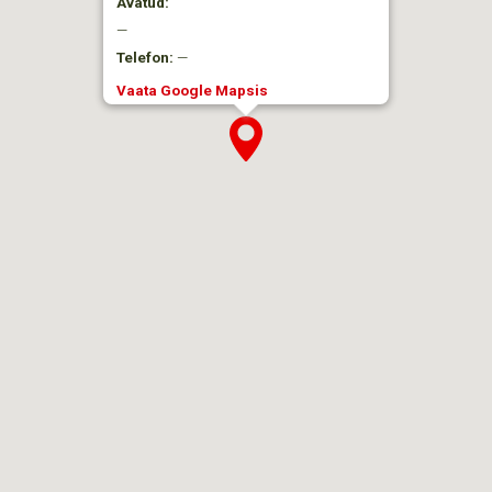
Avatud:
—
Telefon:
—
Vaata Google Mapsis