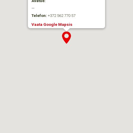
Avatud:
—
Telefon:
+372 562 770 57
Vaata Google Mapsis