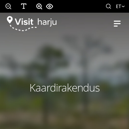
ET
Kaardirakendus