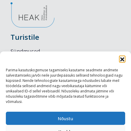
Turistile
Sündmused
Majutus
Parima kasutuskogemuse tagamiseks kasutame seadmete andmete
salvestamiseks ja/või neile juurdepääsuks selliseid tehnoloogiaid nagu
Maitseelamused
küpsised. Nende tehnoloogiate kasutamisega nõustudes lubate meil
töödelda selliseid andmeid nagu veebikasutaja käitumine või
Vaatamisväärsused
unikaalsed ID-d sellel veebisaidil. Nõusoleku andmata jätmine või
nõusoleku tagasivõtmine võib mõjutada teatud funktsioone ja
võimalusi.
Visit Tallinn
Turismiprofessionaalile
Nõustu