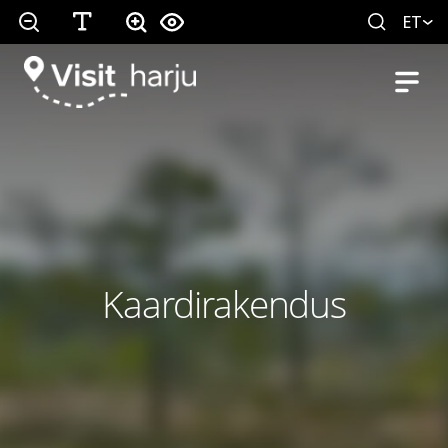
ET
Kaardirakendus