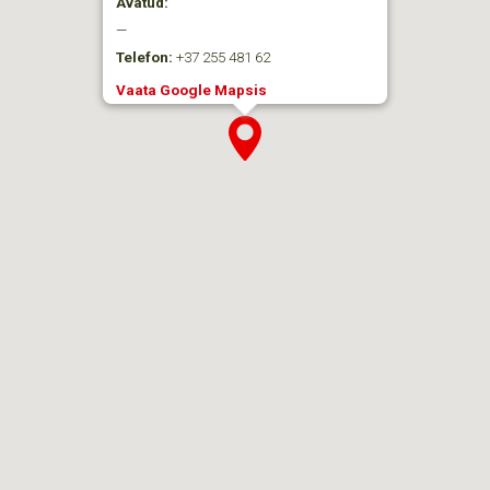
Avatud:
—
Telefon:
+37 255 481 62
Vaata Google Mapsis