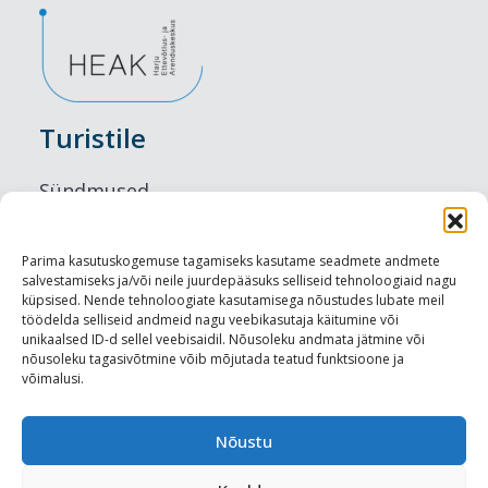
Turistile
Sündmused
Majutus
Parima kasutuskogemuse tagamiseks kasutame seadmete andmete
salvestamiseks ja/või neile juurdepääsuks selliseid tehnoloogiaid nagu
Maitseelamused
küpsised. Nende tehnoloogiate kasutamisega nõustudes lubate meil
töödelda selliseid andmeid nagu veebikasutaja käitumine või
Vaatamisväärsused
unikaalsed ID-d sellel veebisaidil. Nõusoleku andmata jätmine või
nõusoleku tagasivõtmine võib mõjutada teatud funktsioone ja
võimalusi.
Visit Tallinn
Turismiprofessionaalile
Nõustu