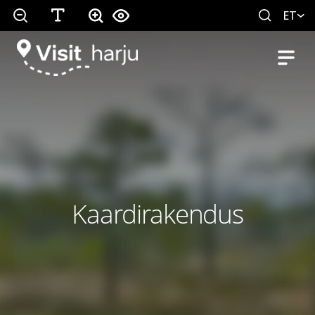
ET
Kaardirakendus