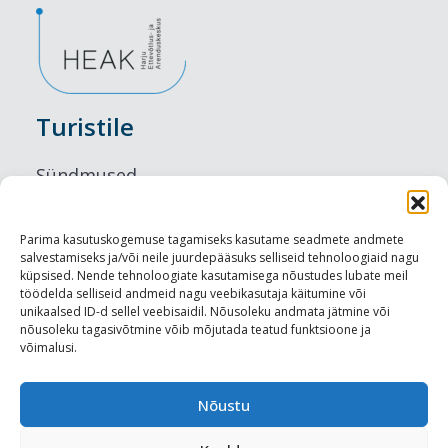
Turistile
Sündmused
Majutus
Parima kasutuskogemuse tagamiseks kasutame seadmete andmete
salvestamiseks ja/või neile juurdepääsuks selliseid tehnoloogiaid nagu
Maitseelamused
küpsised. Nende tehnoloogiate kasutamisega nõustudes lubate meil
töödelda selliseid andmeid nagu veebikasutaja käitumine või
Vaatamisväärsused
unikaalsed ID-d sellel veebisaidil. Nõusoleku andmata jätmine või
nõusoleku tagasivõtmine võib mõjutada teatud funktsioone ja
võimalusi.
Visit Tallinn
Turismiprofessionaalile
Nõustu