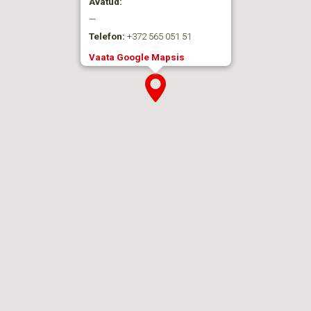
Avatud:
—
Telefon:
+372 565 051 51
Vaata Google Mapsis