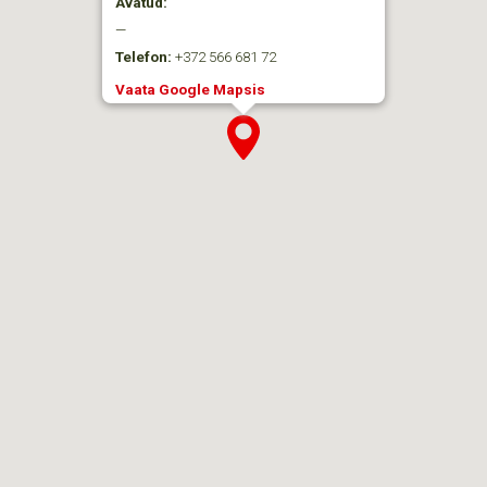
Avatud:
—
Telefon:
+372 566 681 72
Vaata Google Mapsis