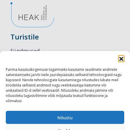
Turistile
Sündmused
Majutus
Parima kasutuskogemuse tagamiseks kasutame seadmete andmete
salvestamiseks ja/või neile juurdepääsuks selliseid tehnoloogiaid nagu
Maitseelamused
küpsised. Nende tehnoloogiate kasutamisega nõustudes lubate meil
töödelda selliseid andmeid nagu veebikasutaja käitumine või
Vaatamisväärsused
unikaalsed ID-d sellel veebisaidil. Nõusoleku andmata jätmine või
nõusoleku tagasivõtmine võib mõjutada teatud funktsioone ja
võimalusi.
Visit Tallinn
Turismiprofessionaalile
Nõustu