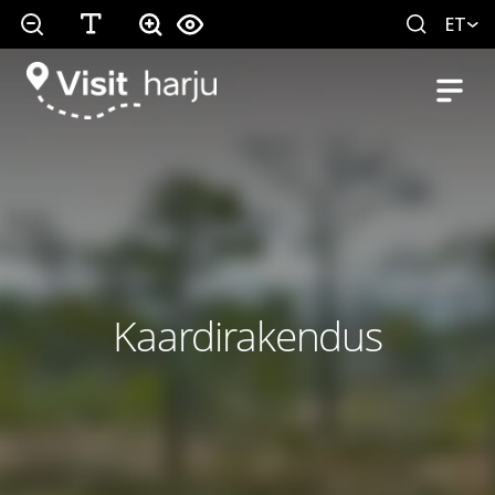
ET
Kaardirakendus