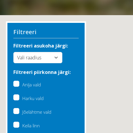
Filtreeri
Filtreeri asukoha järgi:
Filtreeri piirkonna järgi:
Anija vald
Harku vald
Jõelähtme vald
Keila linn