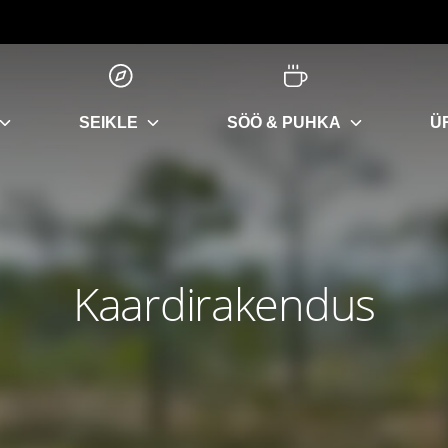
SEIKLE
SÖÖ & PUHKA
Ü
Kaardirakendus