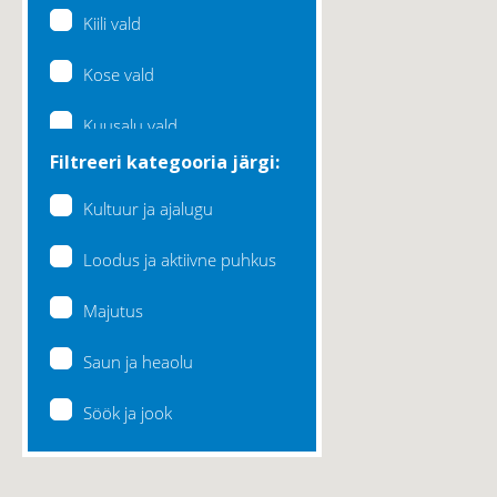
Kiili vald
Kose vald
Kuusalu vald
Filtreeri kategooria järgi:
Lääne-Harju vald
Kultuur ja ajalugu
Loksa linn
Loodus ja aktiivne puhkus
Maardu linn
Majutus
Raasiku vald
Saun ja heaolu
Rae vald
Söök ja jook
Saku vald
Saue vald