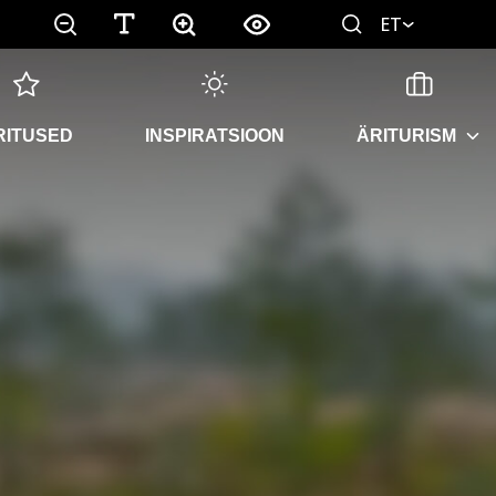
ET
RITUSED
INSPIRATSIOON
ÄRITURISM