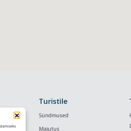
Turistile
Sündmused
stamiseks
Majutus