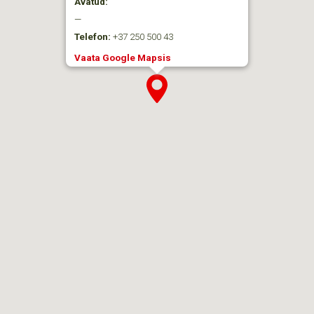
Avatud:
—
Telefon:
+37 250 500 43
Vaata Google Mapsis