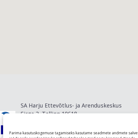
Viimsi vald
SA Harju Ettevõtlus- ja Arenduskeskus
Sirge 2, Tallinn 10618
info@visitharju.com
Parima kasutuskogemuse tagamiseks kasutame seadmete andmete salve