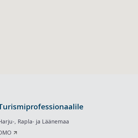
Turismiprofessionaalile
Harju-, Rapla- ja Läänemaa
DMO