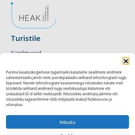
Turistile
Sündmused
Majutus
Parima kasutuskogemuse tagamiseks kasutame seadmete andmete
salvestamiseks ja/või neile juurdepääsuks selliseid tehnoloogiaid nagu
Maitseelamused
küpsised. Nende tehnoloogiate kasutamisega nõustudes lubate meil
töödelda selliseid andmeid nagu veebikasutaja käitumine või
Vaatamisväärsused
unikaalsed ID-d sellel veebisaidil. Nõusoleku andmata jätmine või
nõusoleku tagasivõtmine võib mõjutada teatud funktsioone ja
võimalusi.
Visit Tallinn
Turismiprofessionaalile
Nõustu