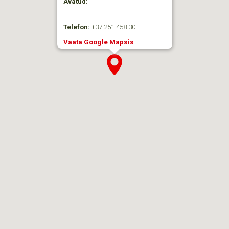
Avatud:
—
Telefon:
+37 251 458 30
Vaata Google Mapsis