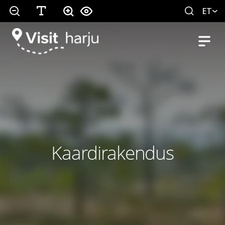
ET
Kaardirakendus