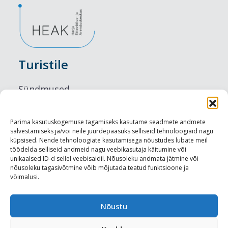
Turistile
Sündmused
Majutus
Parima kasutuskogemuse tagamiseks kasutame seadmete andmete
salvestamiseks ja/või neile juurdepääsuks selliseid tehnoloogiaid nagu
Maitseelamused
küpsised. Nende tehnoloogiate kasutamisega nõustudes lubate meil
töödelda selliseid andmeid nagu veebikasutaja käitumine või
Vaatamisväärsused
unikaalsed ID-d sellel veebisaidil. Nõusoleku andmata jätmine või
nõusoleku tagasivõtmine võib mõjutada teatud funktsioone ja
võimalusi.
Visit Tallinn
Turismiprofessionaalile
Nõustu