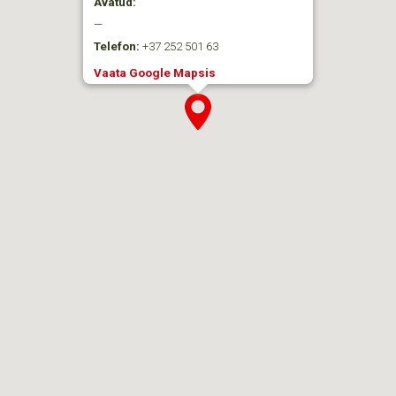
Avatud:
—
Telefon:
+37 252 501 63
Vaata Google Mapsis