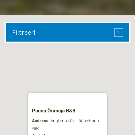
Filtreeri
Puuna Öömaja B&B
Aadress:
Änglema küla Lääne-Harju
vald