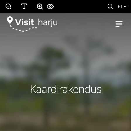
ET
Kaardirakendus