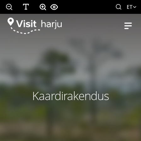
ET
Kaardirakendus