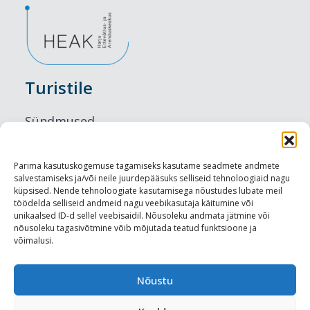
Turistile
Sündmused
Majutus
Parima kasutuskogemuse tagamiseks kasutame seadmete andmete
salvestamiseks ja/või neile juurdepääsuks selliseid tehnoloogiaid nagu
Maitseelamused
küpsised. Nende tehnoloogiate kasutamisega nõustudes lubate meil
töödelda selliseid andmeid nagu veebikasutaja käitumine või
Vaatamisväärsused
unikaalsed ID-d sellel veebisaidil. Nõusoleku andmata jätmine või
nõusoleku tagasivõtmine võib mõjutada teatud funktsioone ja
võimalusi.
Visit Tallinn
Turismiprofessionaalile
Nõustu