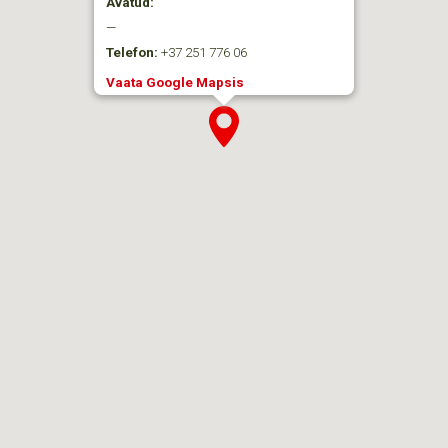
Avatud:
—
Telefon:
+37 251 776 06
Vaata Google Mapsis