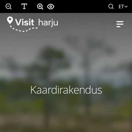
ET
Kaardirakendus