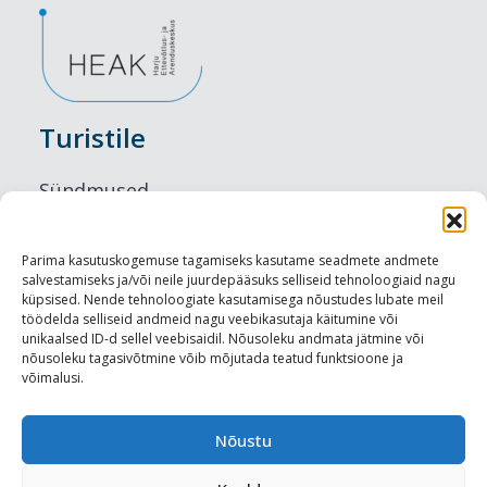
Turistile
Sündmused
Majutus
Parima kasutuskogemuse tagamiseks kasutame seadmete andmete
salvestamiseks ja/või neile juurdepääsuks selliseid tehnoloogiaid nagu
Maitseelamused
küpsised. Nende tehnoloogiate kasutamisega nõustudes lubate meil
töödelda selliseid andmeid nagu veebikasutaja käitumine või
Vaatamisväärsused
unikaalsed ID-d sellel veebisaidil. Nõusoleku andmata jätmine või
nõusoleku tagasivõtmine võib mõjutada teatud funktsioone ja
võimalusi.
Visit Tallinn
Turismiprofessionaalile
Nõustu