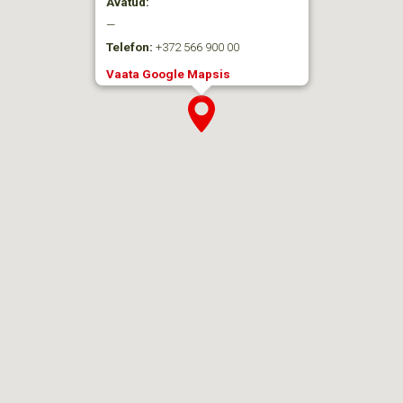
Avatud:
—
Telefon:
+372 566 900 00
Vaata Google Mapsis