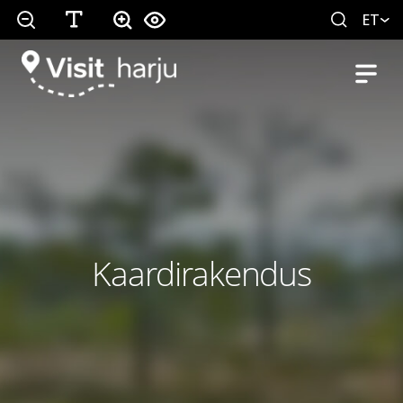
ET
Kaardirakendus