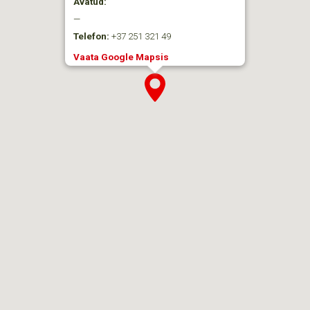
Avatud:
—
Telefon:
+37 251 321 49
Vaata Google Mapsis