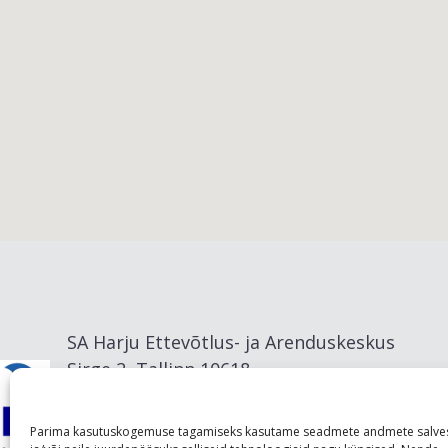
Viimsi vald
SA Harju Ettevõtlus- ja Arenduskeskus
Sirge 2, Tallinn 10618
info@visitharju.com
Parima kasutuskogemuse tagamiseks kasutame seadmete andmete salve