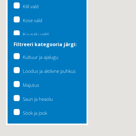
Kiili vald
Kose vald
Kuusalu vald
Filtreeri kategooria järgi:
Lääne-Harju vald
Kultuur ja ajalugu
Loksa linn
Loodus ja aktiivne puhkus
Maardu linn
Majutus
Raasiku vald
Saun ja heaolu
Rae vald
Söök ja jook
Saku vald
Saue vald