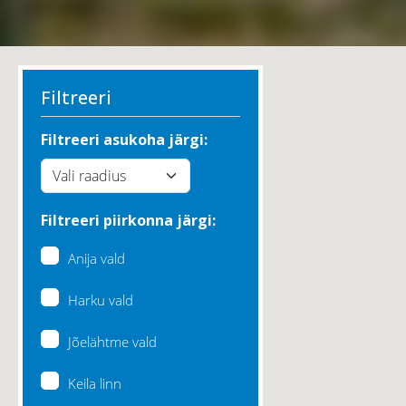
Filtreeri
Filtreeri asukoha järgi:
Filtreeri piirkonna järgi:
Anija vald
Harku vald
Jõelähtme vald
Keila linn