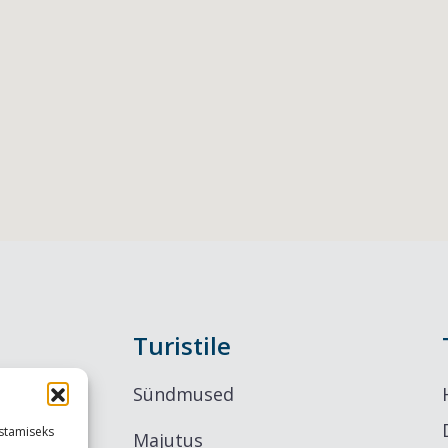
Turistile
Sündmused
stamiseks
Majutus