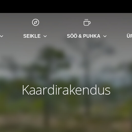
SEIKLE
SÖÖ & PUHKA
Ü
Kaardirakendus