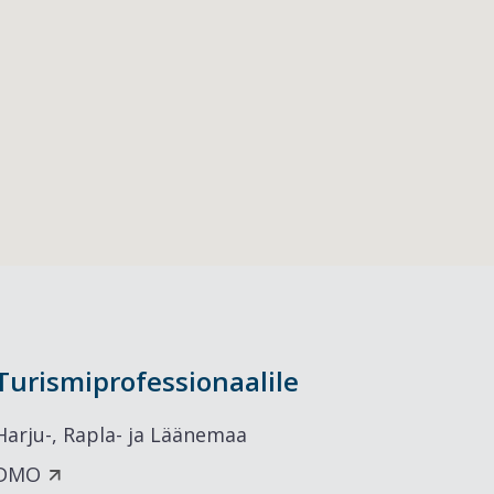
Turismiprofessionaalile
Harju-, Rapla- ja Läänemaa
DMO