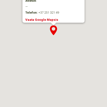
Avatud:
—
Telefon:
+37 251 321 49
Vaata Google Mapsis