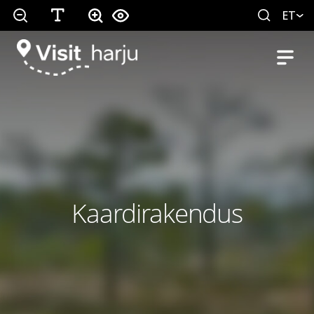
ET
Kaardirakendus