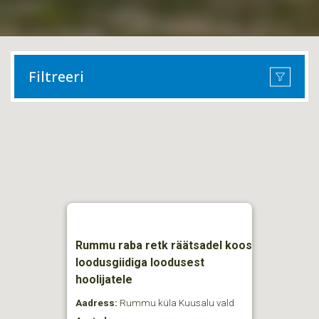
Filtreeri
Rummu raba retk räätsadel koos
loodusgiidiga loodusest
hoolijatele
Aadress:
Rummu küla Kuusalu vald