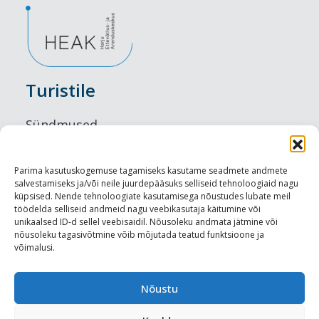
Turistile
Sündmused
Majutus
Parima kasutuskogemuse tagamiseks kasutame seadmete andmete
salvestamiseks ja/või neile juurdepääsuks selliseid tehnoloogiaid nagu
Maitseelamused
küpsised. Nende tehnoloogiate kasutamisega nõustudes lubate meil
töödelda selliseid andmeid nagu veebikasutaja käitumine või
Vaatamisväärsused
unikaalsed ID-d sellel veebisaidil. Nõusoleku andmata jätmine või
nõusoleku tagasivõtmine võib mõjutada teatud funktsioone ja
võimalusi.
Visit Tallinn
Turismiprofessionaalile
Nõustu