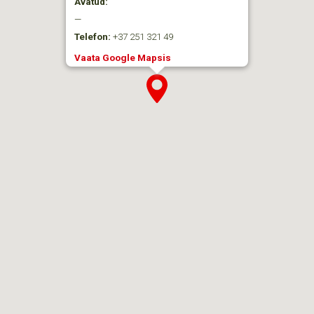
Avatud:
—
Telefon:
+37 251 321 49
Vaata Google Mapsis