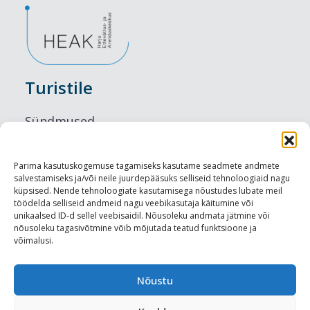
Turistile
Sündmused
Majutus
Parima kasutuskogemuse tagamiseks kasutame seadmete andmete
salvestamiseks ja/või neile juurdepääsuks selliseid tehnoloogiaid nagu
Maitseelamused
küpsised. Nende tehnoloogiate kasutamisega nõustudes lubate meil
töödelda selliseid andmeid nagu veebikasutaja käitumine või
Vaatamisväärsused
unikaalsed ID-d sellel veebisaidil. Nõusoleku andmata jätmine või
nõusoleku tagasivõtmine võib mõjutada teatud funktsioone ja
võimalusi.
Visit Tallinn
Turismiprofessionaalile
Nõustu