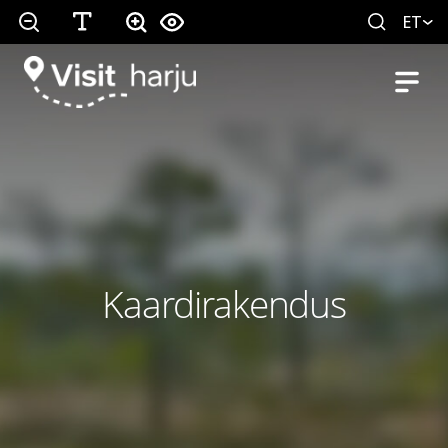
ET
Kaardirakendus