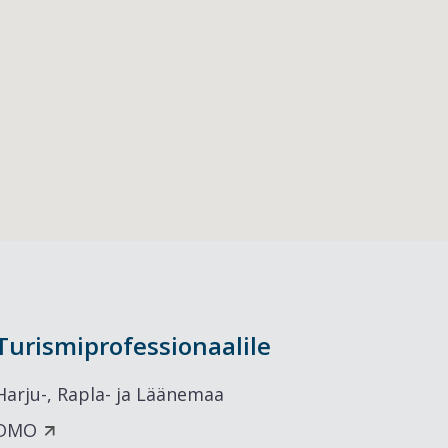
Turismiprofessionaalile
Harju-, Rapla- ja Läänemaa
DMO