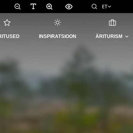
ET
RITUSED
INSPIRATSIOON
ÄRITURISM