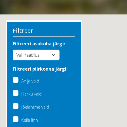
Filtreeri
Filtreeri asukoha järgi:
Filtreeri piirkonna järgi:
Anija vald
Harku vald
Jõelähtme vald
Keila linn