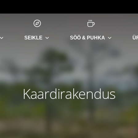
SEIKLE
SÖÖ & PUHKA
Ü
Kaardirakendus