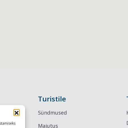
Turistile
Sündmused
stamiseks
Majutus