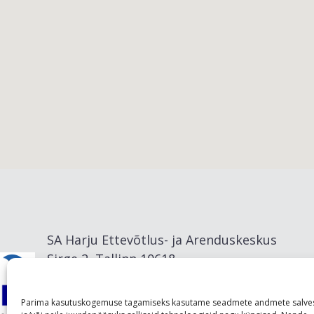
Viimsi vald
SA Harju Ettevõtlus- ja Arenduskeskus
Sirge 2, Tallinn 10618
info@visitharju.com
Parima kasutuskogemuse tagamiseks kasutame seadmete andmete salve