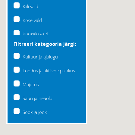
Kiili vald
Kose vald
Kuusalu vald
Filtreeri kategooria järgi:
Lääne-Harju vald
Kultuur ja ajalugu
Loksa linn
Loodus ja aktiivne puhkus
Maardu linn
Majutus
Raasiku vald
Saun ja heaolu
Rae vald
Söök ja jook
Saku vald
Saue vald