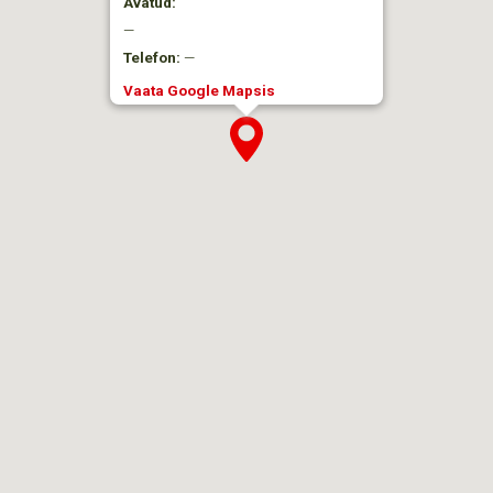
Avatud:
—
Telefon:
—
Vaata Google Mapsis