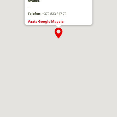
Avatud:
—
Telefon:
+372 533 347 72
Vaata Google Mapsis