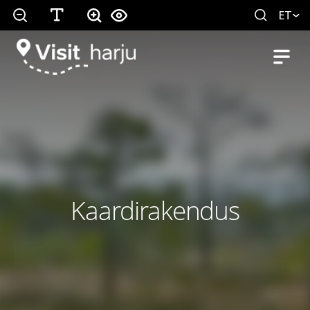
ET
Kaardirakendus