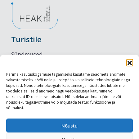
Turistile
Sündmused
Majutus
Parima kasutuskogemuse tagamiseks kasutame seadmete andmete
salvestamiseks ja/või neile juurdepääsuks selliseid tehnoloogiaid nagu
Maitseelamused
küpsised. Nende tehnoloogiate kasutamisega nõustudes lubate meil
töödelda selliseid andmeid nagu veebikasutaja käitumine või
Vaatamisväärsused
unikaalsed ID-d sellel veebisaidil. Nõusoleku andmata jätmine või
nõusoleku tagasivõtmine võib mõjutada teatud funktsioone ja
võimalusi.
Visit Tallinn
Turismiprofessionaalile
Nõustu