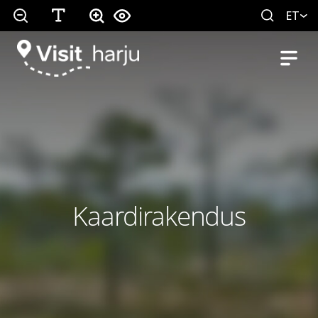
ET
Kaardirakendus