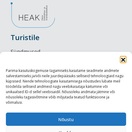
Turistile
Sündmused
Majutus
Parima kasutuskogemuse tagamiseks kasutame seadmete andmete
salvestamiseks ja/või neile juurdepääsuks selliseid tehnoloogiaid nagu
Maitseelamused
küpsised. Nende tehnoloogiate kasutamisega nõustudes lubate meil
töödelda selliseid andmeid nagu veebikasutaja käitumine või
Vaatamisväärsused
unikaalsed ID-d sellel veebisaidil. Nõusoleku andmata jätmine või
nõusoleku tagasivõtmine võib mõjutada teatud funktsioone ja
võimalusi.
Visit Tallinn
Turismiprofessionaalile
Nõustu