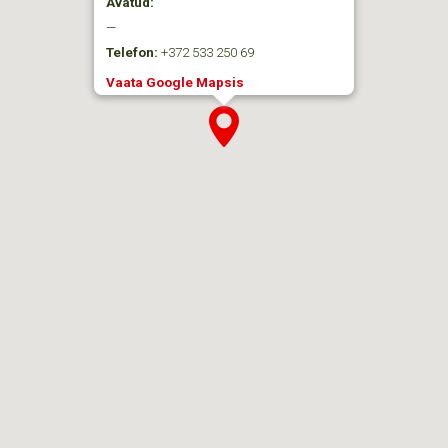
Avatud:
—
Telefon:
+372 533 250 69
Vaata Google Mapsis