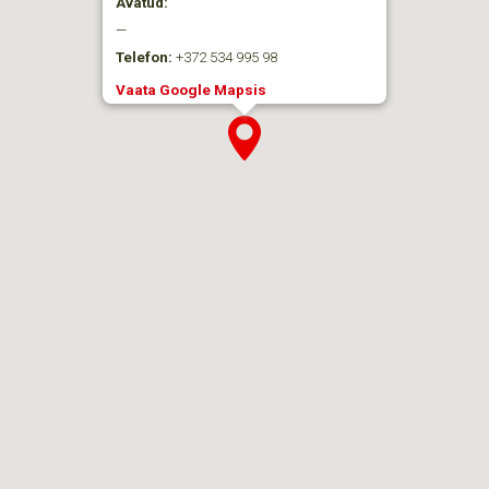
Avatud:
—
Telefon:
+372 534 995 98
Vaata Google Mapsis