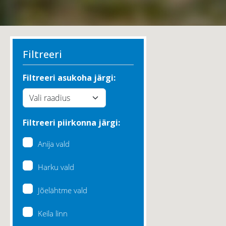
Filtreeri
Filtreeri asukoha järgi:
Filtreeri piirkonna järgi:
Anija vald
Harku vald
Jõelähtme vald
Keila linn