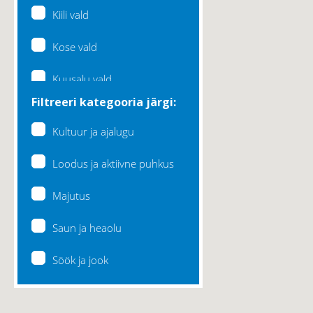
Kiili vald
Kose vald
Kuusalu vald
Filtreeri kategooria järgi:
Lääne-Harju vald
Kultuur ja ajalugu
Loksa linn
Loodus ja aktiivne puhkus
Maardu linn
Majutus
Raasiku vald
Saun ja heaolu
Rae vald
Söök ja jook
Saku vald
Saue vald