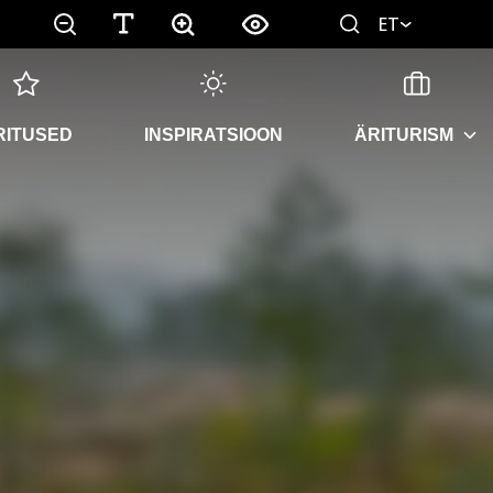
ET
RITUSED
INSPIRATSIOON
ÄRITURISM