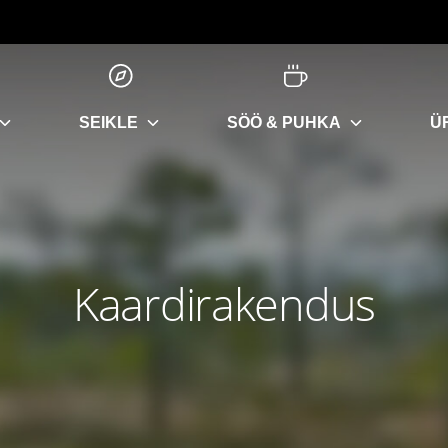
SEIKLE
SÖÖ & PUHKA
Ü
Kaardirakendus