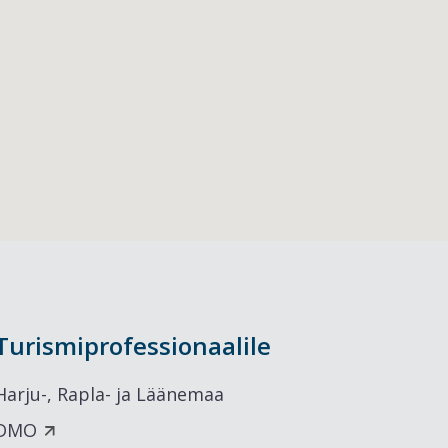
Turismiprofessionaalile
Harju-, Rapla- ja Läänemaa
DMO