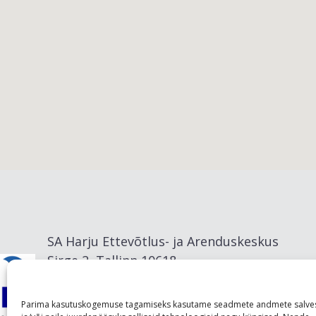
Viimsi vald
SA Harju Ettevõtlus- ja Arenduskeskus
Sirge 2, Tallinn 10618
info@visitharju.com
Parima kasutuskogemuse tagamiseks kasutame seadmete andmete salve