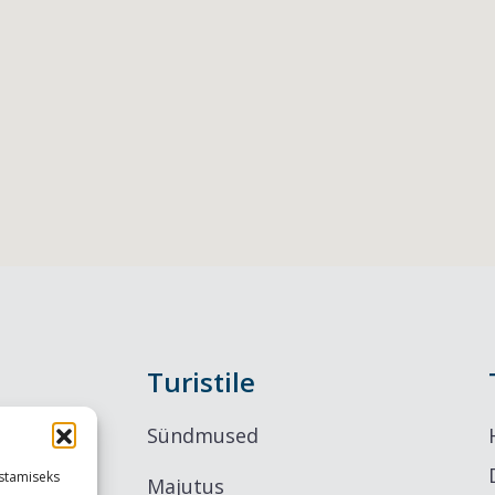
Turistile
Sündmused
stamiseks
Majutus