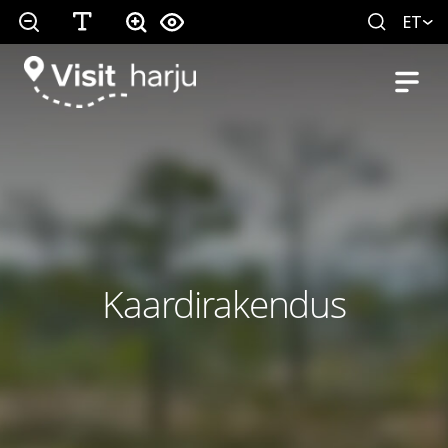
ET
Kaardirakendus