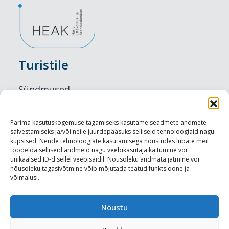
Turistile
Sündmused
Majutus
Parima kasutuskogemuse tagamiseks kasutame seadmete andmete
salvestamiseks ja/või neile juurdepääsuks selliseid tehnoloogiaid nagu
Maitseelamused
küpsised. Nende tehnoloogiate kasutamisega nõustudes lubate meil
töödelda selliseid andmeid nagu veebikasutaja käitumine või
Vaatamisväärsused
unikaalsed ID-d sellel veebisaidil. Nõusoleku andmata jätmine või
nõusoleku tagasivõtmine võib mõjutada teatud funktsioone ja
võimalusi.
Visit Tallinn
Turismiprofessionaalile
Nõustu