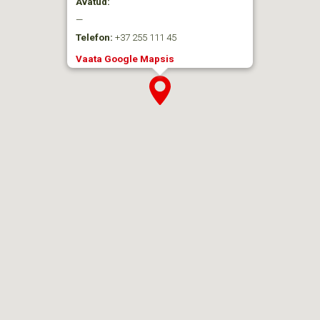
Avatud:
—
Telefon:
+37 255 111 45
Vaata Google Mapsis