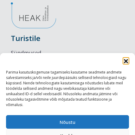
Turistile
Sündmused
Majutus
Parima kasutuskogemuse tagamiseks kasutame seadmete andmete
salvestamiseks ja/või neile juurdepääsuks selliseid tehnoloogiaid nagu
Maitseelamused
küpsised. Nende tehnoloogiate kasutamisega nõustudes lubate meil
töödelda selliseid andmeid nagu veebikasutaja käitumine või
Vaatamisväärsused
unikaalsed ID-d sellel veebisaidil. Nõusoleku andmata jätmine või
nõusoleku tagasivõtmine võib mõjutada teatud funktsioone ja
võimalusi.
Visit Tallinn
Turismiprofessionaalile
Nõustu