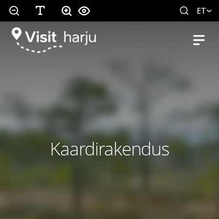
ET
Kaardirakendus