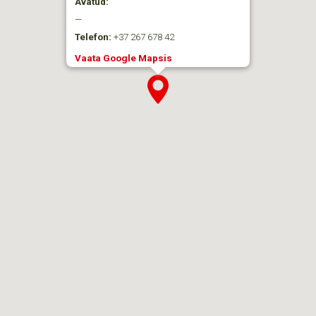
Avatud:
—
Telefon:
+37 267 678 42
Vaata Google Mapsis