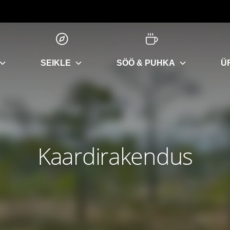
SEIKLE
SÖÖ & PUHKA
Ü
Kaardirakendus