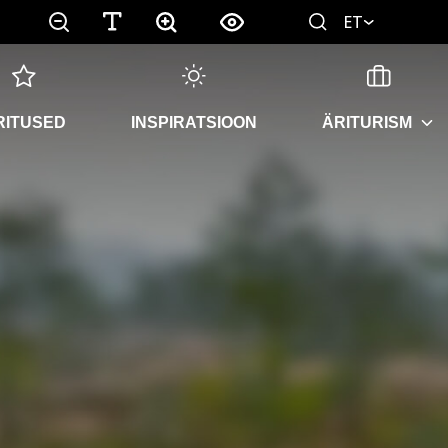
ET
RITUSED
INSPIRATSIOON
ÄRITURISM