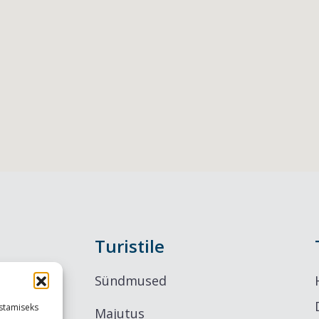
Turistile
Sündmused
stamiseks
Majutus