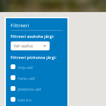
Filtreeri
Filtreeri asukoha järgi:
Filtreeri piirkonna järgi:
Anija vald
Harku vald
Jõelähtme vald
Keila linn