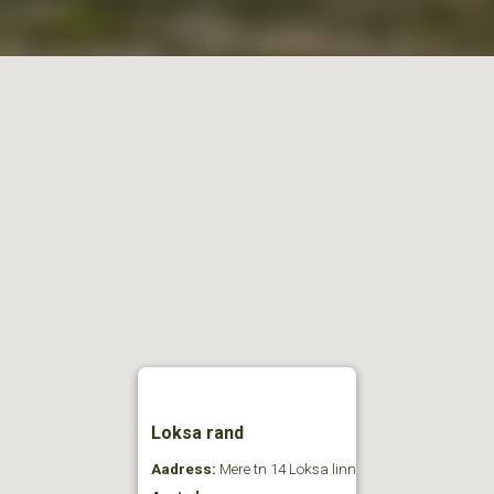
Loksa rand
Aadress:
Mere tn 14 Loksa linn