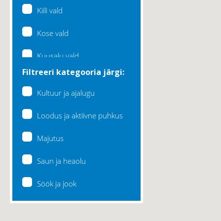
Kiili vald
Kose vald
Kuusalu vald
Filtreeri kategooria järgi:
Lääne-Harju vald
Kultuur ja ajalugu
Loksa linn
Loodus ja aktiivne puhkus
Maardu linn
Majutus
Raasiku vald
Saun ja heaolu
Rae vald
Söök ja jook
Saku vald
Saue vald