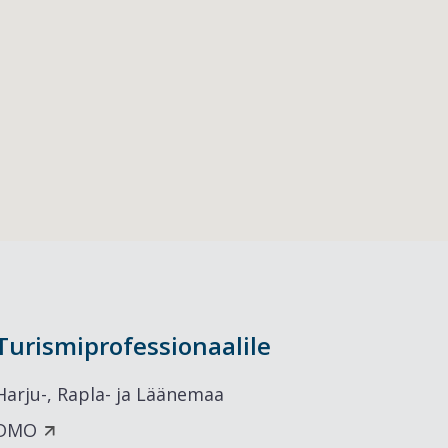
Turismiprofessionaalile
Harju-, Rapla- ja Läänemaa
DMO