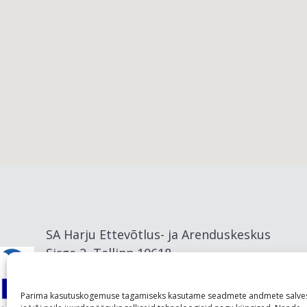
Viimsi vald
SA Harju Ettevõtlus- ja Arenduskeskus
Sirge 2, Tallinn 10618
info@visitharju.com
Parima kasutuskogemuse tagamiseks kasutame seadmete andmete salve