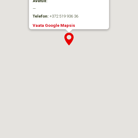
Avatud:
—
Telefon:
+372 519 936 36
Vaata Google Mapsis