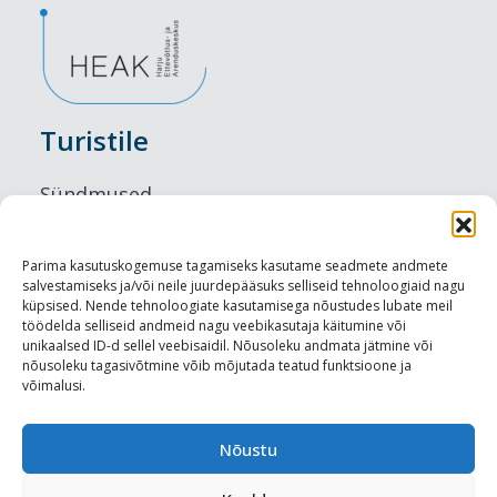
Turistile
Sündmused
Majutus
Parima kasutuskogemuse tagamiseks kasutame seadmete andmete
salvestamiseks ja/või neile juurdepääsuks selliseid tehnoloogiaid nagu
Maitseelamused
küpsised. Nende tehnoloogiate kasutamisega nõustudes lubate meil
töödelda selliseid andmeid nagu veebikasutaja käitumine või
Vaatamisväärsused
unikaalsed ID-d sellel veebisaidil. Nõusoleku andmata jätmine või
nõusoleku tagasivõtmine võib mõjutada teatud funktsioone ja
võimalusi.
Visit Tallinn
Turismiprofessionaalile
Nõustu