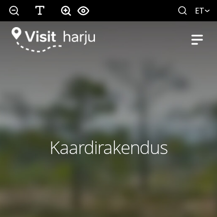
ET
Kaardirakendus